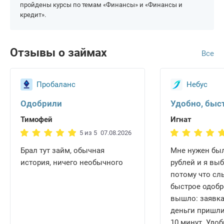
По всей России
пройдены курсы по темам «Финансы» и «Финансы и
На карту Тинькофф
Для граждан Армении
кредит».
Для ИП
Отзывы о займах
Все
Пробаланс
Небус
Одобрили
Удобно, быс
Тимофей
Игнат
5 из 5
07.08.2026
Брал тут займ, обычная
Мне нужен был
история, ничего необычного
рублей и я выб
потому что сл
быстрое одобр
вышло: заявка
деньги пришли
10 минут. Удо