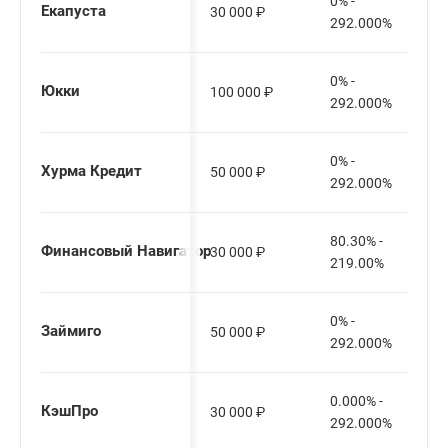
0% -
Екапуста
30 000
₽
292.000%
0% -
Юкки
100 000
₽
292.000%
0% -
Хурма Кредит
50 000
₽
292.000%
80.30% -
Финансовый Навигатор
30 000
₽
219.00%
0% -
Займиго
50 000
₽
292.000%
0.000% -
КэшПро
30 000
₽
292.000%