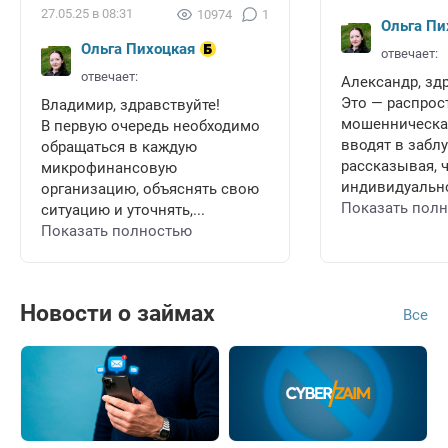
27.05.25 в 08:31
10974
1
Ольга Пи
Ольга Пихоцкая
отвечает:
отвечает:
Александр, зд
Это — распрос
Владимир, здравствуйте!
мошенническая
В первую очередь необходимо
вводят в забл
обращаться в каждую
рассказывая, 
микрофинансовую
индивидуально
организацию, объяснять свою
Показать пол
ситуацию и уточнять,...
Показать полностью
Новости о займах
Все