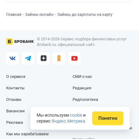
Главная
Займы онлайн
Займы до зарплаты на карту
© 2014-2026 Сервис подбора финансовых услуг
Brobank.ru, официальный сайт.
О сервисе
СМИ о нас
Контакты
Редакция
Отзывы
Редполитика
Вакансии
Политика
Мы используем
cookie
и
конфиденциальности
Понятно
сервис
Яндекс.Метрика
Реклама
Пользовательское соглашение
Как мы зарабатываем