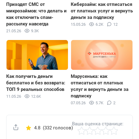
Приходят СМС от
Киберзайм: как отписаться
микрозаймов: что делать и
от платных услуг и вернуть
как отключить спам-
деньги за подписку
рассылку навсегда
15.05.26
6.2K
12
21.05.26
9.3K
Как получить деньги
Марусенька: как
бесплатно и без возврата:
отписаться от платных
ТОП 9 реальных способов
услуг и вернуть деньги за
подписку
11.05.26
12.6K
07.05.26
5.7K
2
Ваша оценка странице:
4.8
(332 голосов)
Поделиться