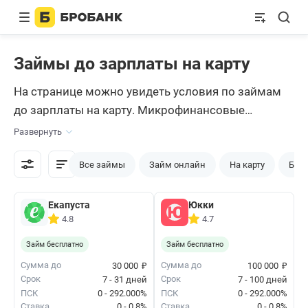
Займы до зарплаты на карту
На странице можно увидеть условия по займам
до зарплаты на карту. Микрофинансовые
компании предлагают небольшую сумму на 3-5
Развернуть
дней. При первом обращении в некоторых МФО
можно получить микрокредит без процентов.
Все займы
Займ онлайн
На карту
Без 
Сравните условия и подайте заявку.
Екапуста
Юкки
4.8
4.7
Займ бесплатно
Займ бесплатно
₽
₽
Сумма до
Сумма до
30 000
100 000
Срок
Срок
7 - 31 дней
7 - 100 дней
ПСК
0 - 292.000%
ПСК
0 - 292.000%
Ставка
0 - 0.8%
Ставка
0 - 0.8%