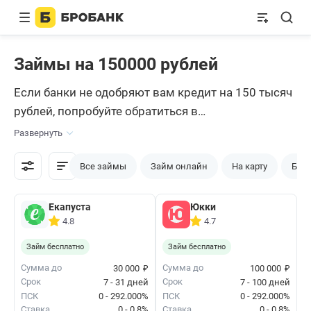
Займы на 150000 рублей
Если банки не одобряют вам кредит на 150 тысяч
рублей, попробуйте обратиться в
микрофинансовые компании за займом. Есть
Развернуть
МФО, которые выдают взаймы и 150 000 рублей и
более без справок с места работы. Оформить
Все займы
Займ онлайн
На карту
Без 
заявку на получение можно онлайн.
Екапуста
Юкки
4.8
4.7
Займ бесплатно
Займ бесплатно
₽
₽
Сумма до
Сумма до
30 000
100 000
Срок
Срок
7 - 31 дней
7 - 100 дней
ПСК
0 - 292.000%
ПСК
0 - 292.000%
Ставка
0 - 0.8%
Ставка
0 - 0.8%