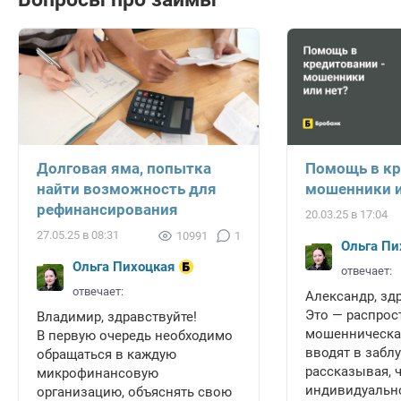
Долговая яма, попытка
Помощь в кр
найти возможность для
мошенники и
рефинансирования
20.03.25 в 17:04
27.05.25 в 08:31
10991
1
Ольга Пи
Ольга Пихоцкая
отвечает:
отвечает:
Александр, зд
Это — распрос
Владимир, здравствуйте!
мошенническая
В первую очередь необходимо
вводят в забл
обращаться в каждую
рассказывая, 
микрофинансовую
индивидуально
организацию, объяснять свою