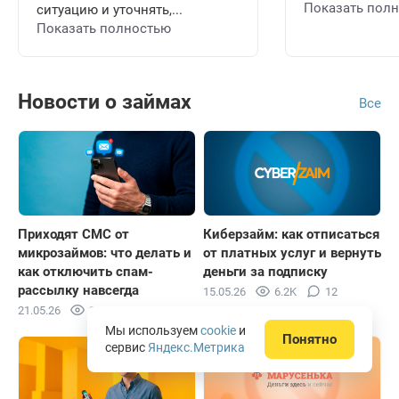
Показать пол
ситуацию и уточнять,...
Показать полностью
Новости о займах
Все
Приходят СМС от
Киберзайм: как отписаться
микрозаймов: что делать и
от платных услуг и вернуть
как отключить спам-
деньги за подписку
рассылку навсегда
15.05.26
6.2K
12
21.05.26
9.4K
Мы используем
cookie
и
Понятно
сервис
Яндекс.Метрика