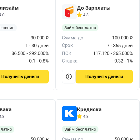
лизайм
До Зарплаты
4.0
4.3
решение
Займ бесплатно
₽
₽
30 000
Сумма до
100 000
Срок
1 - 30 дней
7 - 365 дней
36.500 - 292.000%
ПСК
117.120 - 365.000%
0.1 - 0.8%
Ставка
0.32 - 1%
деньги
деньги
Получить
Получить
вака
Кредиска
4.8
4.8
платно
Займ бесплатно
₽
₽
50 000
Сумма до
50 000