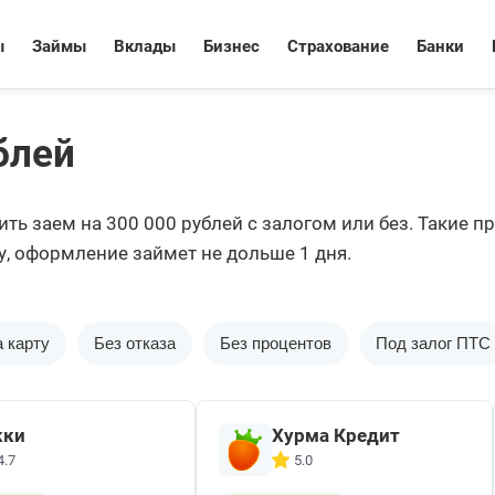
ы
Займы
Вклады
Бизнес
Страхование
Банки
блей
ть заем на 300 000 рублей с залогом или без. Такие п
у, оформление займет не дольше 1 дня.
 карту
Без отказа
Без процентов
Под залог ПТС
кки
Хурма Кредит
4.7
5.0