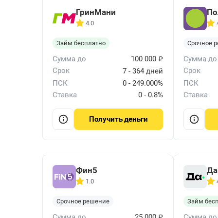
ГринМани
По
4.0
Займ бесплатно
Срочное 
₽
Сумма до
100 000
Сумма до
Срок
Срок
7 - 364 дней
ПСК
0 - 249.000%
ПСК
Ставка
0 - 0.8%
Ставка
деньги
Получить
Фин5
Да
1.0
Срочное решение
Займ бес
₽
Сумма до
25 000
Сумма до