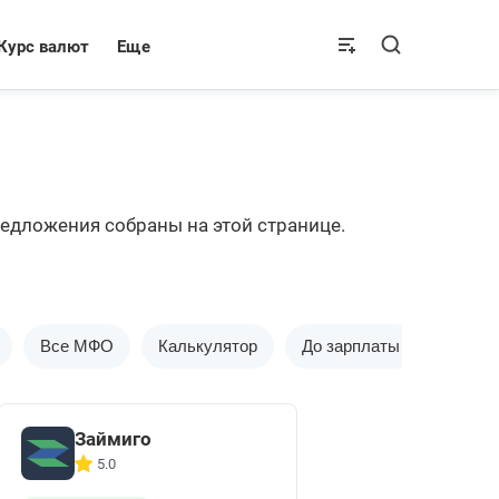
Курс валют
Еще
редложения собраны на этой странице.
Все МФО
Калькулятор
До зарплаты
Новые
Займиго
5.0