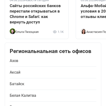
04.08.2026
Новости сегодня
03.08.2026
Альфа-
Сайты российских банков
Альфа-Мобай
перестали открываться в
условия в 20
Chrome и Safari: как
отзывы кли
вернуть доступ
Ольга Пихоцкая
1.1K
Анастасия П
Региональнальная сеть офисов
Азов
Аксай
Батайск
Белая Калитва