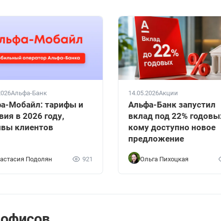
2026
Альфа-Банк
14.05.2026
Акции
а-Мобайл: тарифы и
Альфа-Банк запустил
вия в 2026 году,
вклад под 22% годовы
вы клиентов
кому доступно новое
предложение
астасия Подолян
921
Ольга Пихоцкая
 офисов