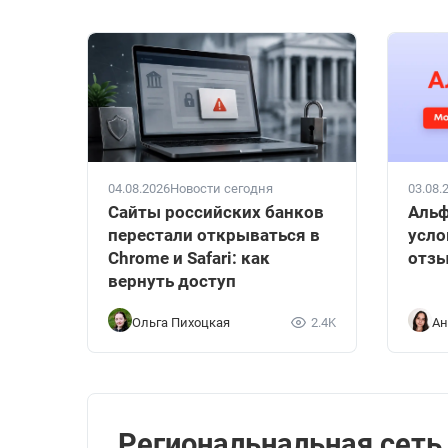
04.08.2026
Новости сегодня
03.08.
Сайты российских банков
Альф
перестали открываться в
усло
Chrome и Safari: как
отзы
вернуть доступ
Ольга Пихоцкая
2.4K
Ан
Региональнальная сеть