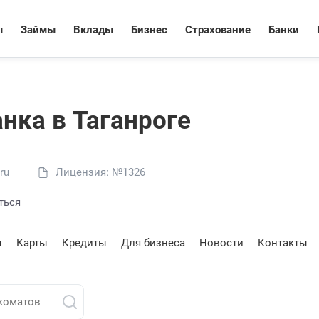
ы
Займы
Вклады
Бизнес
Страхование
Банки
нкa в Таганроге
ru
Лицензия: №1326
ться
ы
Карты
Кредиты
Для бизнеса
Новости
Контакты