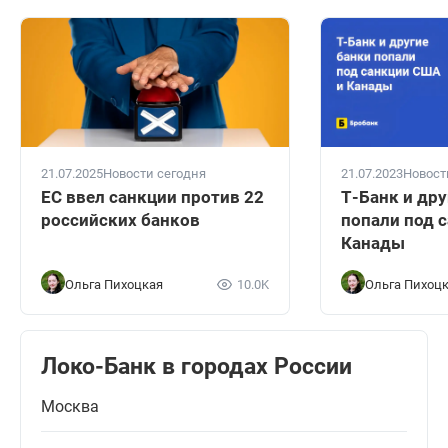
21.07.2025
Новости сегодня
21.07.2023
Новост
ЕС ввел санкции против 22
Т-Банк и дру
российских банков
попали под 
Канады
Ольга Пихоцкая
10.0K
Ольга Пихоц
Локо-Банк в городах России
Москва