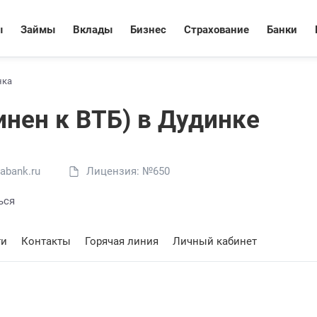
ы
Займы
Вклады
Бизнес
Страхование
Банки
нка
инен к ВТБ) в Дудинке
abank.ru
Лицензия: №650
ься
ти
Контакты
Горячая линия
Личный кабинет