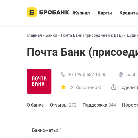
Журнал
Карты
Кредит
Главная
Банки
Почта Банк (присоединен к ВТБ)
Дуди
Почта Банк (присоед
+7 (495) 532 13 00
pocht
1.2
(65 оценок)
Поделит
О банке
Отзывы
272
Поддержка
344
Новос
Банкоматы:
1