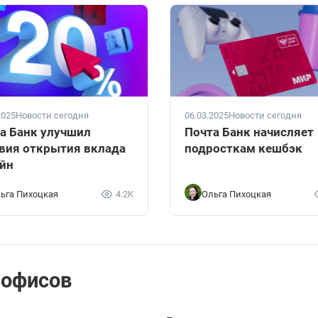
2025
Новости сегодня
06.03.2025
Новости сегодня
а Банк улучшил
Почта Банк начисляет
вия открытия вклада
подросткам кешбэк
йн
ьга Пихоцкая
4.2K
Ольга Пихоцкая
 офисов