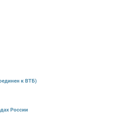
оединен к ВТБ)
одах России