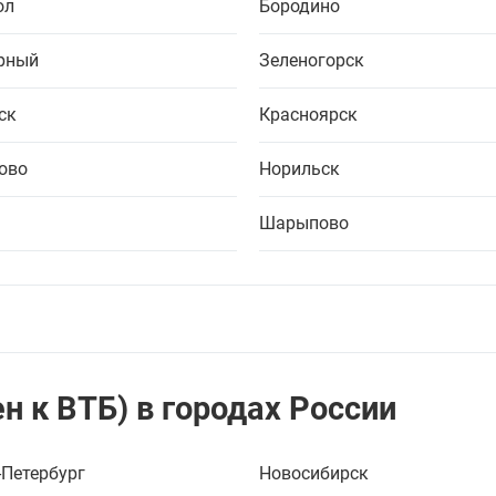
ол
Бородино
рный
Зеленогорск
ск
Красноярск
ово
Норильск
Шарыпово
н к ВТБ) в городах России
-Петербург
Новосибирск