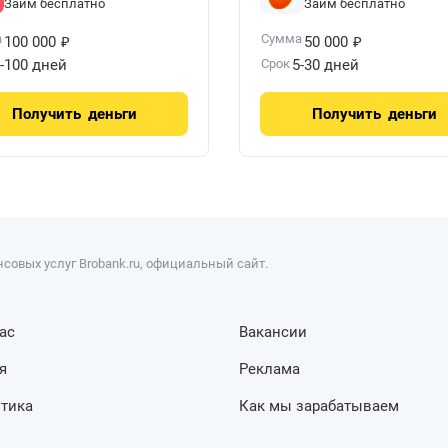
Займ бесплатно
Займ бесплатно
₽
₽
а
Сумма
100 000
50 000
-100 дней
Срок
5-30 дней
Получить
деньги
Получить
деньги
совых услуг Brobank.ru, официальный сайт.
ас
Вакансии
я
Реклама
тика
Как мы зарабатываем