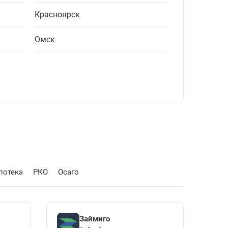
Красноярск
Омск
потека
РКО
Осаго
Займиго