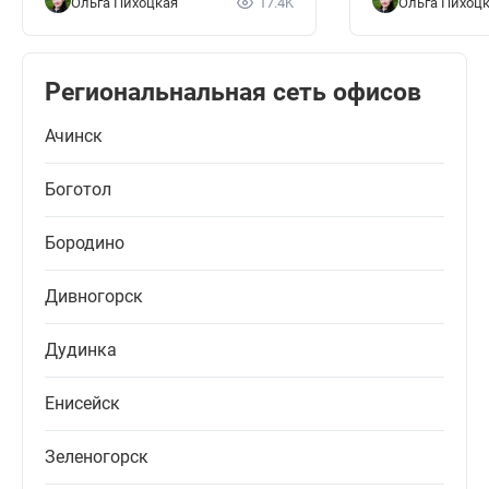
Ольга Пихоцкая
17.4K
Ольга Пихоц
Региональнальная сеть офисов
Ачинск
Боготол
Бородино
Дивногорск
Дудинка
Енисейск
Зеленогорск