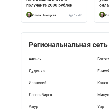
получайте 2000 рублей
онла
Ольга Пихоцкая
17.4K
Ол
Региональнальная сеть
Ачинск
Богот
Дудинка
Енисе
Иланский
Канск
Лесосибирск
Минус
Ужур
Уяр