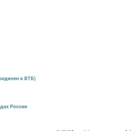
оединен к ВТБ)
одах России