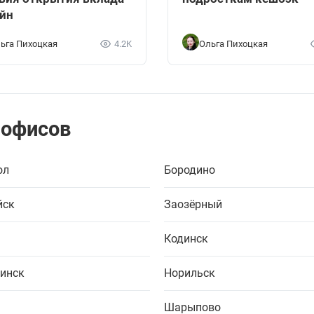
йн
ьга Пихоцкая
4.2K
Ольга Пихоцкая
 офисов
ол
Бородино
йск
Заозёрный
Кодинск
инск
Норильск
Шарыпово