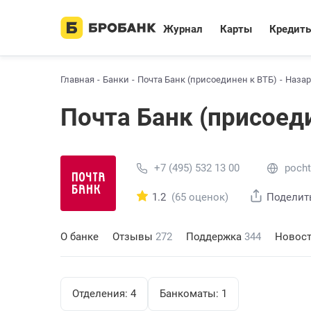
Журнал
Карты
Кредит
Главная
Банки
Почта Банк (присоединен к ВТБ)
Назар
Почта Банк (присоед
+7 (495) 532 13 00
pocht
1.2
(65 оценок)
Поделит
О банке
Отзывы
272
Поддержка
344
Новос
Отделения:
4
Банкоматы:
1