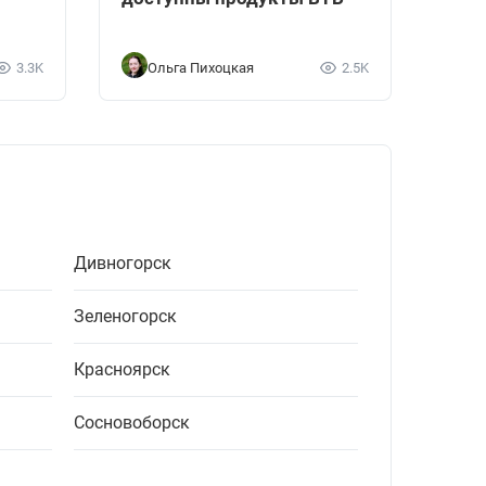
3.3K
Ольга Пихоцкая
2.5K
Дивногорск
Зеленогорск
Красноярск
Сосновоборск