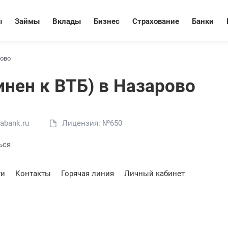
ы
Займы
Вклады
Бизнес
Страхование
Банки
ово
инен к ВТБ) в Назарово
abank.ru
Лицензия: №650
ься
ти
Контакты
Горячая линия
Личный кабинет