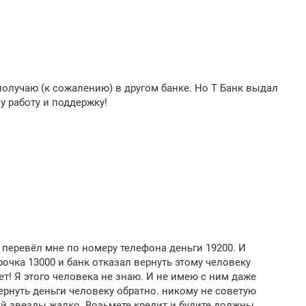
олучаю (к сожалению) в другом банке. Но Т Банк выдал
у работу и поддержку!
 перевёл мне по номеру телефона деньги 19200. И
очка 13000 и банк отказал вернуть этому человеку
ет! Я этого человека не знаю. И не имею с ним даже
ернуть деньги человеку обратно. никому не советую
й звезды жалко. Возьмете кредит и будите должны