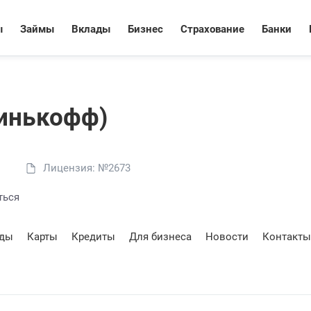
ы
Займы
Вклады
Бизнес
Страхование
Банки
Тинькофф)
Лицензия: №2673
ться
ады
Карты
Кредиты
Для бизнеса
Новости
Контакты