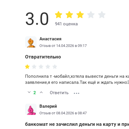
3.0
941 оценка
Анастасия
Отзыв от 14.04.2026 в 09:17
Отвратительно
Пополнила т -мобайл,хотела вывести деньги на к
заявление,я его написала.Так ещё и ждать нужно3
2
Ответить
Валерий
Отзыв от 08.04.2026 в 08:47
банкомат не зачислил деньги на карту и пр