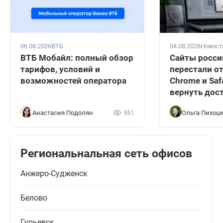
06.08.2026
ВТБ
04.08.2026
Новост
ВТБ Мобайл: полный обзор
Сайты росси
тарифов, условий и
перестали о
возможностей оператора
Chrome и Safa
вернуть дос
Анастасия Подолян
551
Ольга Пихоц
Региональнальная сеть офисов
Анжеро-Судженск
Белово
Гурьевск