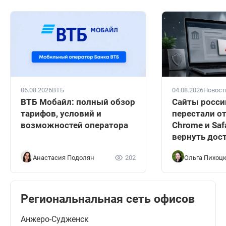
06.08.2026
ВТБ
04.08.2026
Новост
ВТБ Мобайл: полный обзор
Сайты росси
тарифов, условий и
перестали о
возможностей оператора
Chrome и Safa
вернуть дос
Анастасия Подолян
202
Ольга Пихоц
Региональнальная сеть офисов
Анжеро-Судженск