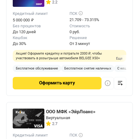
2.2
Кредитный лимит
ПСК
₽
21.709 - 73.315%
5 000 000
Без процентов
Стоимость
До 120 дней
0 руб.
Кешбэк
Решение
До 30%
От 3 минут
Акция! Оформите кредитку и потратьте 2000 ₽, чтобы
участвовать в розыгрыше автомобиля BELGEE X50+
Еще
Бесплатное обслуживание
Бесплатное снятие наличных
С кешбэком
Оформить
карту
ООО МФК «ЭйрЛоанс»
Виртуальная
2.7
Кредитный лимит
ПСК