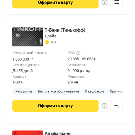
Оформить
карту
Т-Банк (Тинькофф)
Драйв
4.9
Кредитный лимит
ПСК
₽
29.885 - 59.858%
1 000 000
Без процентов
Стоимость
До 55 дней
0 - 990 р./год
Кешбэк
Решение
1-30%
2 мин.
Рассрочка
Бесплатное обслуживание
С кешбэком
Срочное решен
Оформить
карту
Альфа-Банк