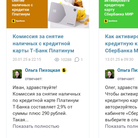
Комиссия за снятие
Как активир
наличных с кредитной
кредитную к
карты Т-Банк Платинум
СберБанка 
20.01.25 в 22:15
13.01.25 в 09:30
10288
1
Ольга Пихоцкая
Ольга Пи
отвечает:
отвечает:
Иван, здравствуйте!
Олег, здравств
Комиссия за снятие наличных
Чтобы активи
по кредитной карте Платинум
кредитную карт
Т-Банка составляет 2,9% от
авторизуйтесь
суммы плюс 290 рублей.
кабинете «Сбе
Такая...
выберите в спи
Показать полностью
Показать пол