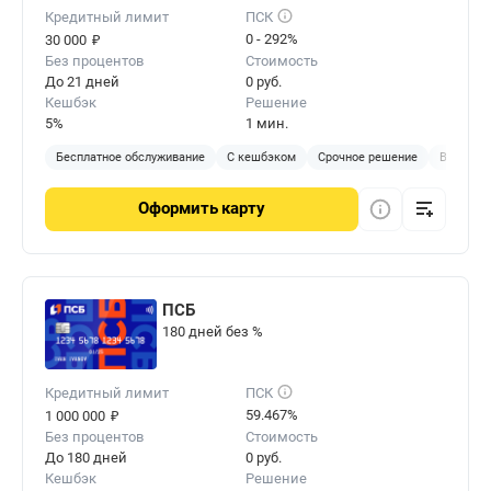
Кредитный лимит
ПСК
₽
0 - 292%
30 000
Без процентов
Стоимость
До 21 дней
0 руб.
Кешбэк
Решение
5%
1 мин.
Бесплатное обслуживание
С кешбэком
Срочное решение
Виртуал
Оформить
карту
ПСБ
180 дней без %
Кредитный лимит
ПСК
₽
59.467%
1 000 000
Без процентов
Стоимость
До 180 дней
0 руб.
Кешбэк
Решение