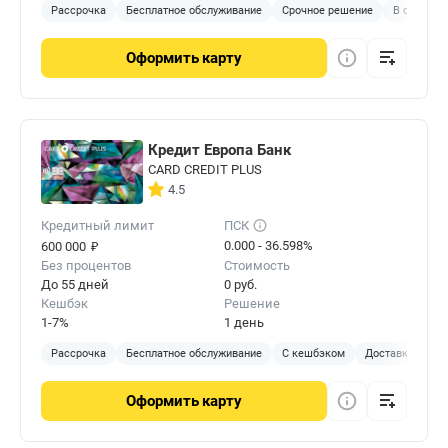
Рассрочка
Бесплатное обслуживание
Срочное решение
В отделен
Оформить
карту
Кредит Европа Банк
CARD CREDIT PLUS
4.5
Кредитный лимит
ПСК
₽
0.000 - 36.598%
600 000
Без процентов
Стоимость
До 55 дней
0 руб.
Кешбэк
Решение
1-7%
1 день
Рассрочка
Бесплатное обслуживание
С кешбэком
Доставка на до
Оформить
карту