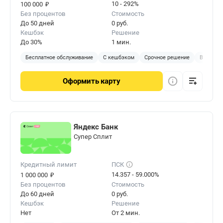
₽
10 - 292%
100 000
Без процентов
Стоимость
До 50 дней
0 руб.
Кешбэк
Решение
До 30%
1 мин.
Бесплатное обслуживание
С кешбэком
Срочное решение
Виртуал
Оформить
карту
Яндекс Банк
Cупер Сплит
Кредитный лимит
ПСК
₽
14.357 - 59.000%
1 000 000
Без процентов
Стоимость
До 60 дней
0 руб.
Кешбэк
Решение
Нет
От 2 мин.