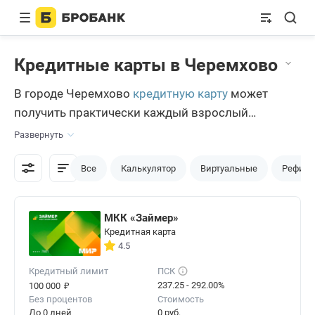
Кредитные карты в Черемхово
В городе Черемхово
кредитную карту
может
получить практически каждый взрослый
(совершеннолетний) гражданин. Предложений
Развернуть
всегда достаточно. Сделать конечный выбор
помогает пользователям банковский сервис
Все
Калькулятор
Виртуальные
Рефина
Бробанк.ру. Тысячи соискателей ежедневно
используют сервис для оформления
МКК «Займер»
интересующих их продуктов.
Кредитная карта
4.5
Кредитный лимит
ПСК
₽
237.25 - 292.00%
100 000
Без процентов
Стоимость
До 0 дней
0 руб.