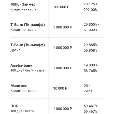
МКК «Займер»
237.25% -
100 000
₽
Кредитная карта
292.00%
Т-Банк (Тинькофф)
29.855% -
1 000 000
₽
Кредитная карта
61.999%
Т-Банк (Тинькофф)
29.885% -
1 000 000
₽
Драйв
59.858%
Альфа-Банк
49.808% -
1 000 000
₽
100 дней без % на всё
58.765%
Манимен
0% -
30 000
₽
Кредитная карта
292%
ПСБ
59.467% -
1 000 000
₽
180 дней без %
59.467%