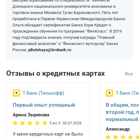
Высшее образование по специальности "Финансы"
Донецкого национального университета экономики и
торговли имени Михаила Туган-Барановского. Пять лет
проработала в Первом Украинском Международном Банке.
Ольга обладает сертификатом Банка Хоум Кредит о
прохождении обучения по программе "ФинКласс". В 2019
году подтвердила знания, получив награды "Главный
финансовый аналитик" и "Финансист-аутсорсер" Банка
России.
pihotskaya@brobank.ru
Отзывы о кредитных картах
Все
Т-Банк (Тинькофф)
Т-Банк (Т
Первый опыт успешный
В общем, по
второй год, 
Арина Зырянова
нормальный
5 из 5
30.07.2026
Александр
У меня кредитных карт не было