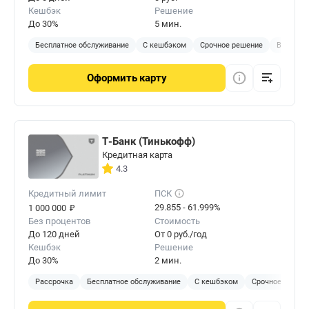
Кешбэк
Решение
До 30%
5 мин.
Бесплатное обслуживание
С кешбэком
Срочное решение
Виртуал
Оформить
карту
Т-Банк (Тинькофф)
Кредитная карта
4.3
Кредитный лимит
ПСК
₽
29.855 - 61.999%
1 000 000
Без процентов
Стоимость
До 120 дней
От 0 руб./год
Кешбэк
Решение
До 30%
2 мин.
Рассрочка
Бесплатное обслуживание
С кешбэком
Срочное решен