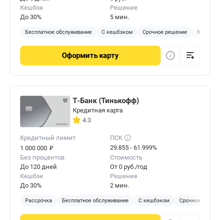
Кешбэк
Решение
До 30%
5 мин.
Бесплатное обслуживание
С кешбэком
Срочное решение
Виртуал
Оформить
карту
Т-Банк (Тинькофф)
Кредитная карта
4.3
Кредитный лимит
ПСК
₽
29.855 - 61.999%
1 000 000
Без процентов
Стоимость
До 120 дней
От 0 руб./год
Кешбэк
Решение
До 30%
2 мин.
Рассрочка
Бесплатное обслуживание
С кешбэком
Срочное решен