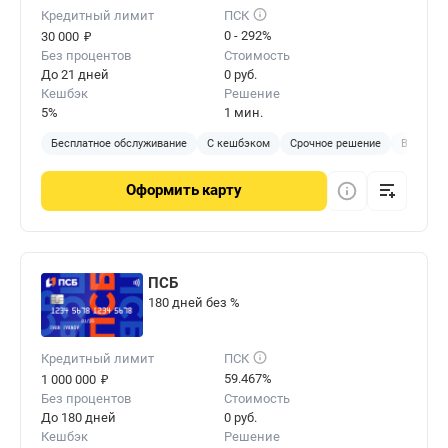
Кредитный лимит
ПСК
₽
0 - 292%
30 000
Без процентов
Стоимость
До 21 дней
0 руб.
Кешбэк
Решение
5%
1 мин.
Бесплатное обслуживание
С кешбэком
Срочное решение
Виртуал
Оформить
карту
ПСБ
180 дней без %
Кредитный лимит
ПСК
₽
59.467%
1 000 000
Без процентов
Стоимость
До 180 дней
0 руб.
Кешбэк
Решение