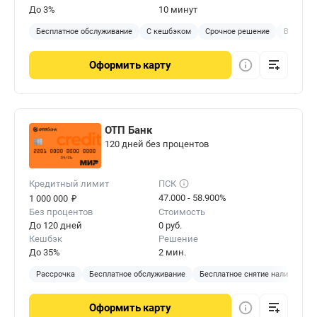
До 3%
10 минут
Бесплатное обслуживание
С кешбэком
Срочное решение
В отделе
Оформить
карту
ОТП Банк
120 дней без процентов
Кредитный лимит
ПСК
₽
47.000 - 58.900%
1 000 000
Без процентов
Стоимость
До 120 дней
0 руб.
Кешбэк
Решение
До 35%
2 мин.
Рассрочка
Бесплатное обслуживание
Бесплатное снятие наличных
Оформить
карту