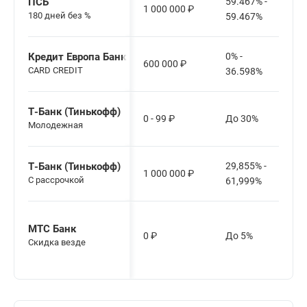
ПСБ
59.467% -
1 000 000
₽
180 дней без %
59.467%
Кредит Европа Банк
0% -
600 000
₽
CARD CREDIT
36.598%
Т-Банк (Тинькофф)
0 - 99
₽
До 30%
Молодежная
Т-Банк (Тинькофф)
29,855% -
1 000 000
₽
С рассрочкой
61,999%
МТС Банк
0
₽
До 5%
Скидка везде