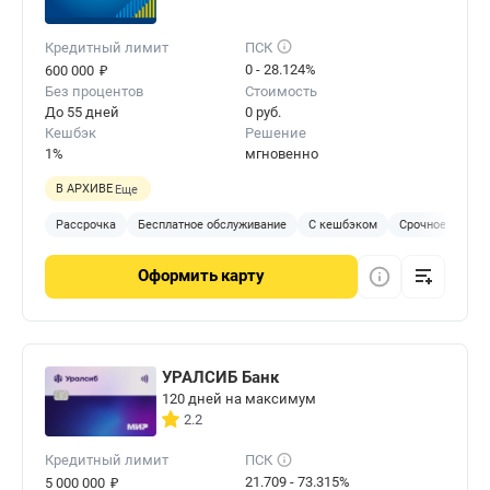
Кредитный лимит
ПСК
₽
0 - 28.124%
600 000
Без процентов
Стоимость
До 55 дней
0 руб.
Кешбэк
Решение
1%
мгновенно
В АРХИВЕ
Еще
Рассрочка
Бесплатное обслуживание
С кешбэком
Срочное решен
Оформить
карту
УРАЛСИБ Банк
120 дней на максимум
2.2
Кредитный лимит
ПСК
₽
21.709 - 73.315%
5 000 000