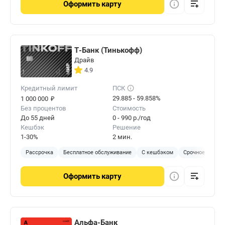
Оформить
карту
Т-Банк (Тинькофф)
Драйв
4.9
Кредитный лимит
ПСК
₽
29.885 - 59.858%
1 000 000
Без процентов
Стоимость
До 55 дней
0 - 990 р./год
Кешбэк
Решение
1-30%
2 мин.
Рассрочка
Бесплатное обслуживание
С кешбэком
Срочное решен
Оформить
карту
Альфа-Банк