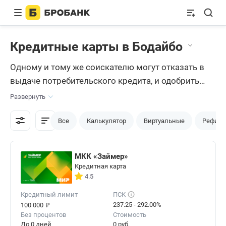
Кредитные карты в Бодайбо
Одному и тому же соискателю могут отказать в
выдаче потребительского кредита, и одобрить
кредитную карту
в Бодайбо. Это объясняется
Развернуть
более доступным характером банковских карт,
которые выдаются практически всем желающим.
Все
Калькулятор
Виртуальные
Рефина
Чтобы сделать процесс оформления удобным,
используются специальный сервис Бробанк.ру, на
МКК «Займер»
котором уже собраны все самые выгодные
Кредитная карта
предложения.
4.5
Кредитный лимит
ПСК
₽
237.25 - 292.00%
100 000
Без процентов
Стоимость
До 0 дней
0 руб.