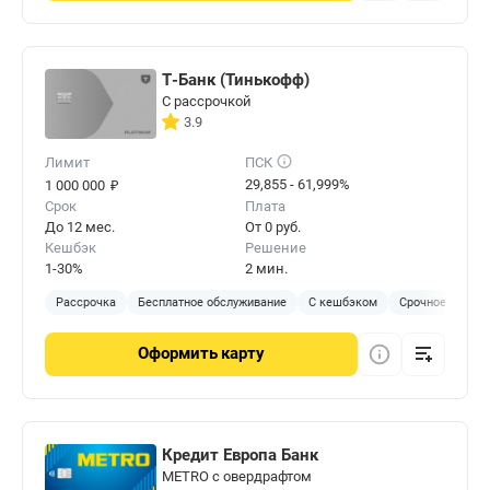
Т-Банк (Тинькофф)
С рассрочкой
3.9
Лимит
ПСК
₽
29,855 - 61,999%
1 000 000
Срок
Плата
До 12 мес.
От 0 руб.
Кешбэк
Решение
1-30%
2 мин.
Рассрочка
Бесплатное обслуживание
С кешбэком
Срочное решен
Оформить
карту
Кредит Европа Банк
METRO с овердрафтом