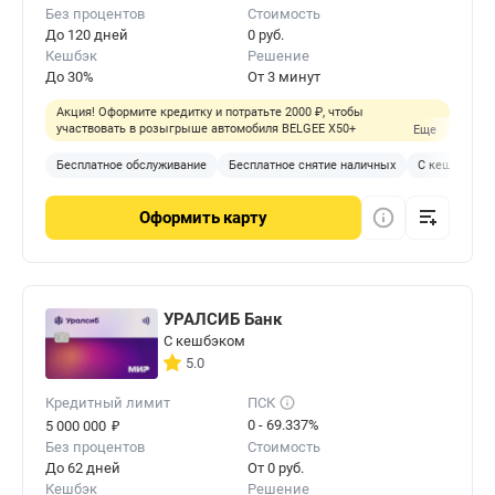
Без процентов
Стоимость
До 120 дней
0 руб.
Кешбэк
Решение
До 30%
От 3 минут
Акция! Оформите кредитку и потратьте 2000 ₽, чтобы
участвовать в розыгрыше автомобиля BELGEE X50+
Еще
Бесплатное обслуживание
Бесплатное снятие наличных
С кешбэком
Оформить
карту
УРАЛСИБ Банк
С кешбэком
5.0
Кредитный лимит
ПСК
₽
0 - 69.337%
5 000 000
Без процентов
Стоимость
До 62 дней
От 0 руб.
Кешбэк
Решение