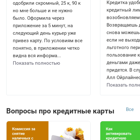
Кредитка удобн
одобрили скромный, 25 к, 90 к
кредитный ли
но мне больше и не нужно
возобновляем
было. Оформила через
Возвращаешь д
приложение за 5 минут, на
снова можешь 
следующий день курьер уже
если не выход
привез карту. По условиям все
льготного пери
понятно, в приложении четко
пользование 
видна вся информа...
деньгами даже
Показать полностью
придется. В сл
Алл Ойрлайнес 
Показать пол
Все
Вопросы про кредитные карты