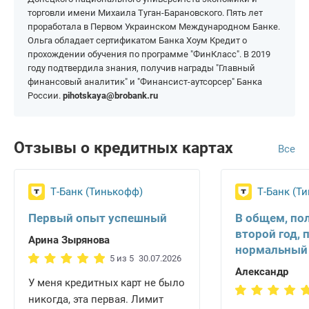
торговли имени Михаила Туган-Барановского. Пять лет
проработала в Первом Украинском Международном Банке.
Ольга обладает сертификатом Банка Хоум Кредит о
прохождении обучения по программе "ФинКласс". В 2019
году подтвердила знания, получив награды "Главный
финансовый аналитик" и "Финансист-аутсорсер" Банка
России.
pihotskaya@brobank.ru
Отзывы о кредитных картах
Все
Т-Банк (Тинькофф)
Т-Банк (Т
Первый опыт успешный
В общем, по
второй год, 
Арина Зырянова
нормальный
5 из 5
30.07.2026
Александр
У меня кредитных карт не было
никогда, эта первая. Лимит