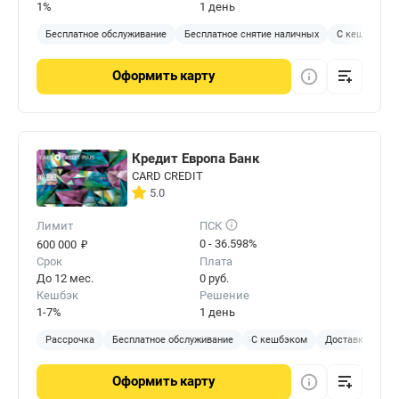
1%
1 день
Бесплатное обслуживание
Бесплатное снятие наличных
С кешбэком
Оформить
карту
Кредит Европа Банк
CARD CREDIT
5.0
Лимит
ПСК
₽
0 - 36.598%
600 000
Срок
Плата
До 12 мес.
0 руб.
Кешбэк
Решение
1-7%
1 день
Рассрочка
Бесплатное обслуживание
С кешбэком
Доставка на до
Оформить
карту