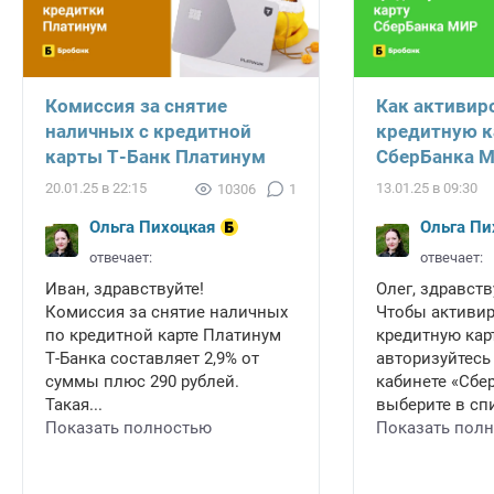
Комиссия за снятие
Как активир
наличных с кредитной
кредитную к
карты Т-Банк Платинум
СберБанка 
20.01.25 в 22:15
13.01.25 в 09:30
10306
1
Ольга Пихоцкая
Ольга Пи
отвечает:
отвечает:
Иван, здравствуйте!
Олег, здравств
Комиссия за снятие наличных
Чтобы активи
по кредитной карте Платинум
кредитную карт
Т-Банка составляет 2,9% от
авторизуйтесь
суммы плюс 290 рублей.
кабинете «Сбе
Такая...
выберите в спи
Показать полностью
Показать пол