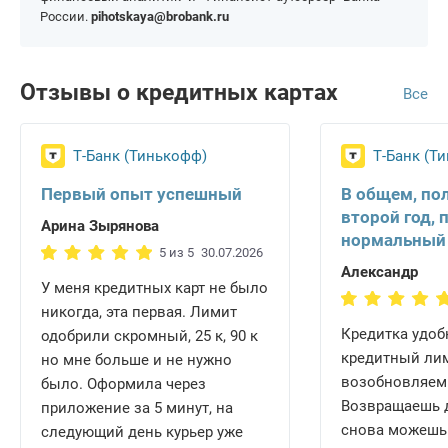
России.
pihotskaya@brobank.ru
Отзывы о кредитных картах
Все
Т-Банк (Тинькофф)
Т-Банк (Т
Первый опыт успешный
В общем, по
второй год, 
Арина Зырянова
нормальный
5 из 5
30.07.2026
Александр
У меня кредитных карт не было
никогда, эта первая. Лимит
Кредитка удобн
одобрили скромный, 25 к, 90 к
кредитный ли
но мне больше и не нужно
возобновляем
было. Оформила через
Возвращаешь д
приложение за 5 минут, на
снова можешь 
следующий день курьер уже