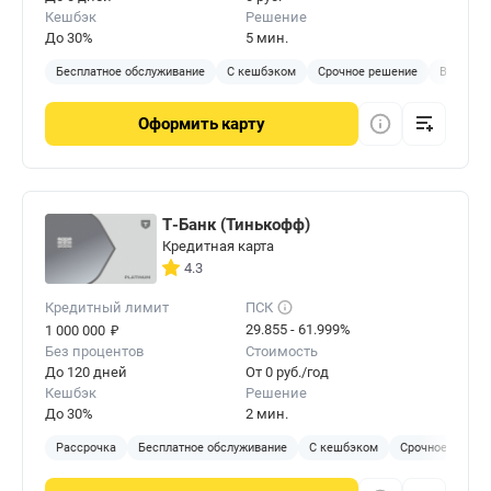
Кешбэк
Решение
До 30%
5 мин.
Бесплатное обслуживание
С кешбэком
Срочное решение
Виртуал
Оформить
карту
Т-Банк (Тинькофф)
Кредитная карта
4.3
Кредитный лимит
ПСК
₽
29.855 - 61.999%
1 000 000
Без процентов
Стоимость
До 120 дней
От 0 руб./год
Кешбэк
Решение
До 30%
2 мин.
Рассрочка
Бесплатное обслуживание
С кешбэком
Срочное решен