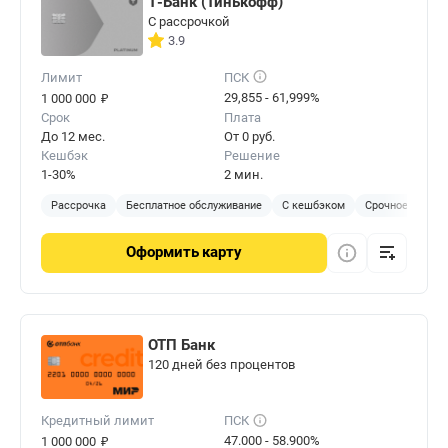
Т-Банк (Тинькофф)
С рассрочкой
3.9
Лимит
ПСК
₽
29,855 - 61,999%
1 000 000
Срок
Плата
До 12 мес.
От 0 руб.
Кешбэк
Решение
1-30%
2 мин.
Рассрочка
Бесплатное обслуживание
С кешбэком
Срочное решен
Оформить
карту
ОТП Банк
120 дней без процентов
Кредитный лимит
ПСК
₽
47.000 - 58.900%
1 000 000