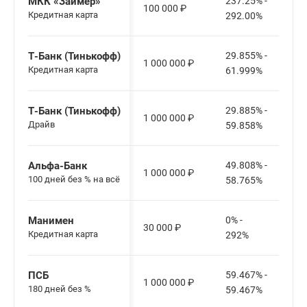
МКК «Займер»
237.25% -
100 000
₽
Кредитная карта
292.00%
Т-Банк (Тинькофф)
29.855% -
1 000 000
₽
Кредитная карта
61.999%
Т-Банк (Тинькофф)
29.885% -
1 000 000
₽
Драйв
59.858%
Альфа-Банк
49.808% -
1 000 000
₽
100 дней без % на всё
58.765%
Манимен
0% -
30 000
₽
Кредитная карта
292%
ПСБ
59.467% -
1 000 000
₽
180 дней без %
59.467%