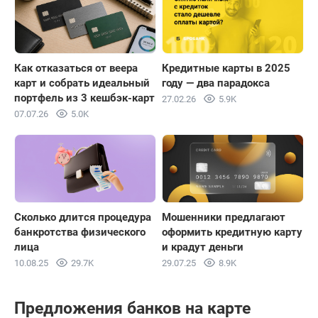
Как отказаться от веера
Кредитные карты в 2025
карт и собрать идеальный
году — два парадокса
портфель из 3 кешбэк-карт
27.02.26
5.9K
07.07.26
5.0K
Сколько длится процедура
Мошенники предлагают
банкротства физического
оформить кредитную карту
лица
и крадут деньги
10.08.25
29.7K
29.07.25
8.9K
Предложения банков на карте