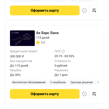
Оформить
карту
Ак Барс Банк
115 дней
5.0
Кредитный лимит
ПСК
₽
29.73 - 69.53%
300 000
Без процентов
Стоимость
До 115 дней
0 рублей
Кешбэк
Решение
До 30%
До 1 дня
Бесплатное обслуживание
С кешбэком
Срочное решение
В отделе
Оформить
карту