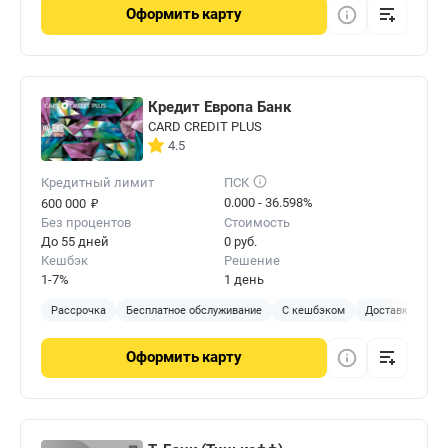
Оформить
карту
Кредит Европа Банк
CARD CREDIT PLUS
4.5
Кредитный лимит
ПСК
₽
0.000 - 36.598%
600 000
Без процентов
Стоимость
До 55 дней
0 руб.
Кешбэк
Решение
1-7%
1 день
Рассрочка
Бесплатное обслуживание
С кешбэком
Доставка на до
Оформить
карту