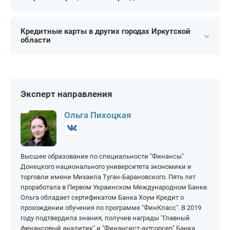
Для студентов
Зарплатные
На 15 000 рублей
На 50 000 рублей
На 50 дней
На 90 дней
На 20 000 рублей
На 60 000 рублей
Кредитные карты в других городах Иркутской
На 55 дней
На 100 дней
области
На 25 000 рублей
На 70 000 рублей
На 60 дней
На 110 дней
Ангарск
Иркутск
На 80 000 рублей
На 250 000 рублей
На 120 дней
На 180 дней
Бодайбо
Свирск
На 90 000 рублей
На 300 000 рублей
На 145 дней
На 200 дней
Зима
Эксперт направления
На 100 000 рублей
На 400 000 рублей
На 150 дней
На 365 дней
Тайшет
Черемхово
На 150 000 рублей
На 500 000 рублей
Ольга Пихоцкая
Тулун
Шелехов
На 200 000 рублей
На 1 000 000 рублей
Высшее образование по специальности "Финансы"
Донецкого национального университета экономики и
торговли имени Михаила Туган-Барановского. Пять лет
проработала в Первом Украинском Международном Банке.
Ольга обладает сертификатом Банка Хоум Кредит о
прохождении обучения по программе "ФинКласс". В 2019
году подтвердила знания, получив награды "Главный
финансовый аналитик" и "Финансист-аутсорсер" Банка