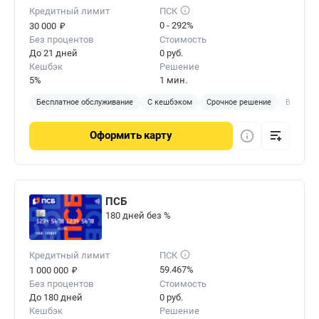
Кредитный лимит
ПСК
₽
0 - 292%
30 000
Без процентов
Стоимость
До 21 дней
0 руб.
Кешбэк
Решение
5%
1 мин.
Бесплатное обслуживание
С кешбэком
Срочное решение
Виртуал
Оформить
карту
ПСБ
180 дней без %
Кредитный лимит
ПСК
₽
59.467%
1 000 000
Без процентов
Стоимость
До 180 дней
0 руб.
Кешбэк
Решение