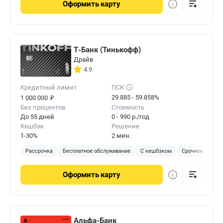
Оформить
карту
Т-Банк (Тинькофф)
Драйв
4.9
Кредитный лимит
ПСК
₽
29.885 - 59.858%
1 000 000
Без процентов
Стоимость
До 55 дней
0 - 990 р./год
Кешбэк
Решение
1-30%
2 мин.
Рассрочка
Бесплатное обслуживание
С кешбэком
Срочное решен
Оформить
карту
Альфа-Банк