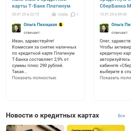
карты Т-Банк Платинум
СберБанка 
20.01.25 в 22:15
13.01.25 в 09:30
10306
1
Ольга Пихоцкая
Ольга Пи
отвечает:
отвечает:
Иван, здравствуйте!
Олег, здравств
Комиссия за снятие наличных
Чтобы активи
по кредитной карте Платинум
кредитную карт
Т-Банка составляет 2,9% от
авторизуйтесь
суммы плюс 290 рублей.
кабинете «Сбе
Такая...
выберите в спи
Показать полностью
Показать пол
Новости о кредитных картах
Все