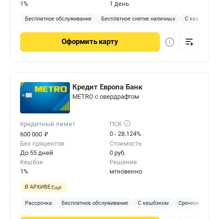
1%
1 день
Бесплатное обслуживание
Бесплатное снятие наличных
С кешбэком
Оформить
карту
Кредит Европа Банк
METRO с овердрафтом
Кредитный лимит
ПСК
₽
0 - 28.124%
600 000
Без процентов
Стоимость
До 55 дней
0 руб.
Кешбэк
Решение
1%
мгновенно
В АРХИВЕ
Еще
Рассрочка
Бесплатное обслуживание
С кешбэком
Срочное решен