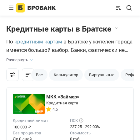
Кредитные карты в Братске
По
кредитным картам
в Братске у жителей города
имеется большой выбор. Банки, фактически не
присутствующие в регионе, выдают свои
Развернуть
продукты соискателям дистанционно — по почте
или посредством доставки. Несколько таких карт
Все
Калькулятор
Виртуальные
Рефина
представлены на сервисе Brobank.ru для
свободного и быстрого оформления.
МКК «Займер»
Кредитная карта
4.5
Кредитный лимит
ПСК
₽
237.25 - 292.00%
100 000
Без процентов
Стоимость
До 0 дней
0 руб.