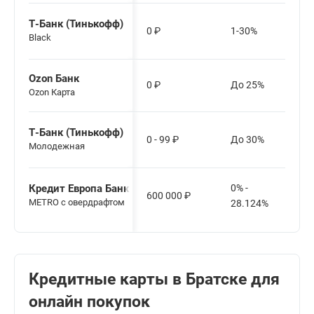
Т-Банк (Тинькофф)
0
₽
1-30%
Black
Ozon Банк
0
₽
До 25%
Ozon Карта
Т-Банк (Тинькофф)
0 - 99
₽
До 30%
Молодежная
Кредит Европа Банк
0% -
600 000
₽
METRO с овердрафтом
28.124%
Кредитные карты в Братске для
онлайн покупок