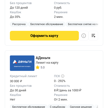
Без процентов
Стоимость
До 120 дней
0 руб.
Кешбэк
Решение
До 35%
2 мин.
Рассрочка
Бесплатное обслуживание
Бесплатное снятие наличных
Оформить
карту
АДеньги
Лимит на карту
5.0
Кредитный лимит
ПСК
₽
0 - 292%
30 000
Без процентов
Стоимость
До 30 дней
8 ₽/день за 1000 ₽
Кешбэк
Решение
Нет
От 2 мин.
Бесплатное обслуживание
С кешбэком
Срочное решение
Доставка