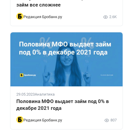
займ все сложнее
Редакция Бробанк.ру
2.6K
29.05.2023
Аналитика
Половина МФО выдает займ под 0% в
декабре 2021 года
Редакция Бробанк.ру
807