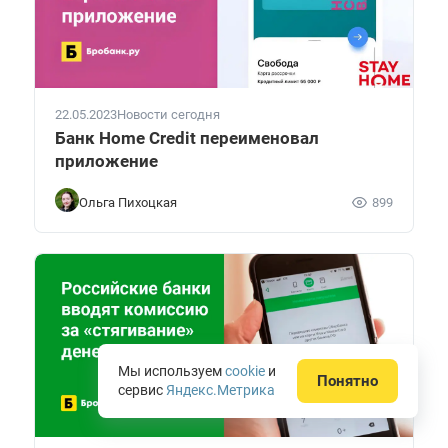
22.05.2023
Новости сегодня
Банк Home Credit переименовал
приложение
Ольга Пихоцкая
899
Мы используем
cookie
и
Понятно
сервис
Яндекс.Метрика