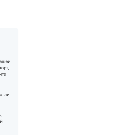
вашей
орт,
чте
о
огли
,
ой