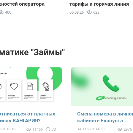
ностей оператора
тарифы и горячая линия
400
05.08.26
628
матике "Займы"
отписаться от платных
Смена номера в лично
исок КАНГАРИЯ?
кабинете Екапуста
22 в 12:19
14.11.22 в 14:58
11466
73
2976