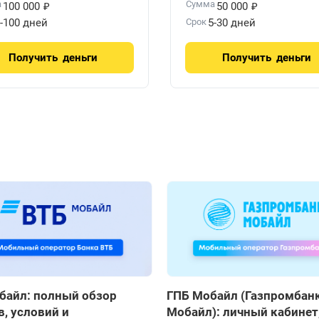
₽
₽
а
Сумма
100 000
50 000
-100 дней
Срок
5-30 дней
Получить
деньги
Получить
деньги
байл: полный обзор
ГПБ Мобайл (Газпромбан
, условий и
Мобайл): личный кабинет