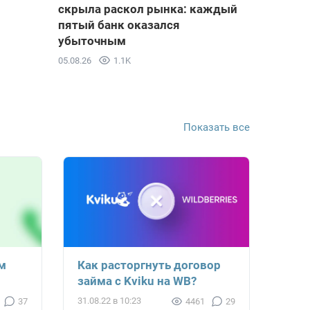
скрыла раскол рынка: каждый
пятый банк оказался
убыточным
05.08.26
1.1K
Показать все
м
Как расторгнуть договор
займа с Kviku на WB?
31.08.22 в 10:23
37
4461
29