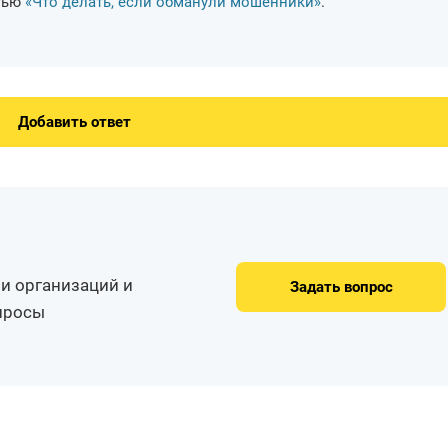
атью
«Что делать, если обманули мошенники»
.
Добавить ответ
и организаций и
Задать вопрос
опросы