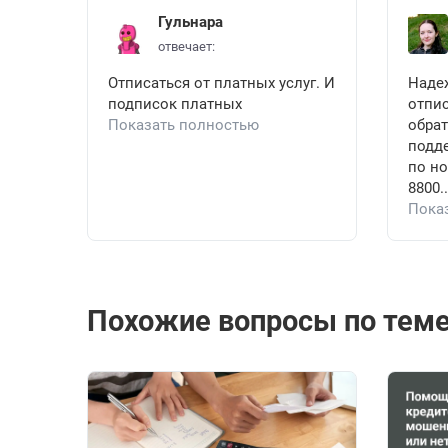
Гульнара
отвечает:
Отписаться от платных услуг. И
Наде
подписок платных
отпис
Показать полностью
обрат
подд
по но
8800..
Пока
Похожие вопросы по теме