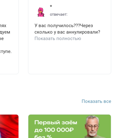
*
отвечает:
лях
У вас получилось???Через
ндуем
сколько у вас аннулировали?
ые
Показать полностью
тупе.
Показать все