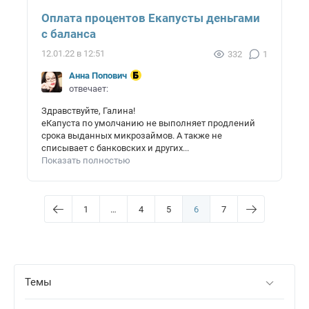
Оплата процентов Екапусты деньгами
с баланса
12.01.22 в 12:51
332
1
Анна Попович
отвечает:
Здравствуйте, Галина!
еКапуста по умолчанию не выполняет продлений
срока выданных микрозаймов. А также не
списывает с банковских и других...
Показать полностью
1
…
4
5
6
7
Темы