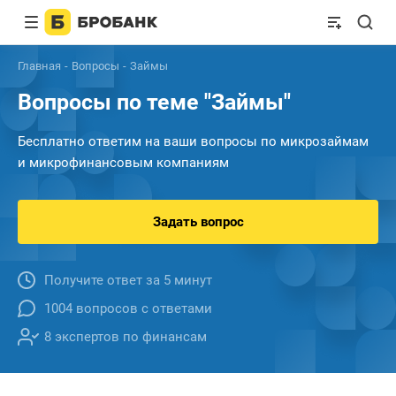
Главная
Вопросы
Займы
Вопросы по теме "Займы"
Бесплатно ответим на ваши вопросы по микрозаймам
и микрофинансовым компаниям
Задать вопрос
Получите ответ за 5 минут
1004 вопросов с ответами
8 экспертов по финансам