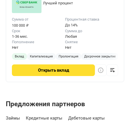
Лучший процент
Сумма от
Процентная ставка
₽
До 14%
100 000
Срок
Сумма до
1-36 мес.
Любая
Пополнение
Снятие
Нет
Нет
Вклад
Капитализация
Пролонгация
Досрочное закрытие
Онла
Открыть
вклад
Предложения партнеров
Займы
Кредитные карты
Дебетовые карты