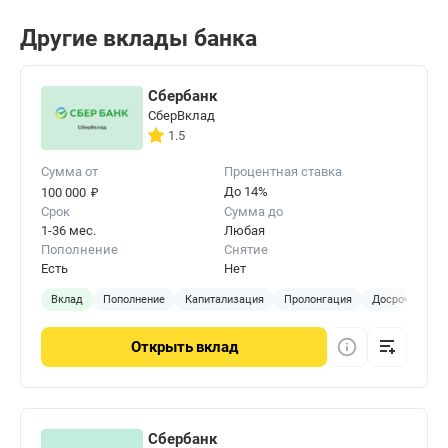
Другие вклады банка
Сбербанк
СберВклад
1.5
Сумма от
Процентная ставка
₽
До 14%
100 000
Срок
Сумма до
1-36 мес.
Любая
Пополнение
Снятие
Есть
Нет
Вклад
Пополнение
Капитализация
Пролонгация
Досрочное за
Открыть
вклад
Сбербанк