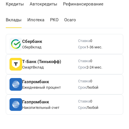
Кредиты
Автокредиты
Рефинансирование
Вклады
Ипотека
РКО
Осаго
Ставка
0
Сбербанк
СберВклад
Срок
1-36 мес.
Ставка
0
Т-Банк (Тинькофф)
СмартВклад
Срок
2-24 мес.
Ставка
0
Газпромбанк
Ежедневный процент
Срок
Любой
Ставка
0
Газпромбанк
Накопительный счет
Срок
Любой