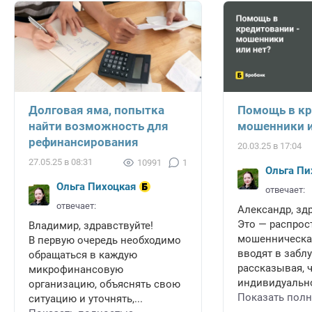
Долговая яма, попытка
Помощь в кр
найти возможность для
мошенники и
рефинансирования
20.03.25 в 17:04
27.05.25 в 08:31
10991
1
Ольга Пи
Ольга Пихоцкая
отвечает:
отвечает:
Александр, зд
Это — распрос
Владимир, здравствуйте!
мошенническая
В первую очередь необходимо
вводят в забл
обращаться в каждую
рассказывая, 
микрофинансовую
индивидуально
организацию, объяснять свою
Показать пол
ситуацию и уточнять,...