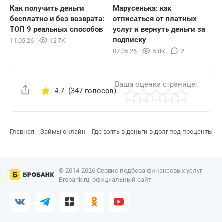
Как получить деньги
Марусенька: как
бесплатно и без возврата:
отписаться от платных
ТОП 9 реальных способов
услуг и вернуть деньги за
подписку
11.05.26
12.7K
07.05.26
5.8K
2
Ваша оценка странице:
4.7
(347 голосов)
Поделиться
Главная
Займы онлайн
Где взять в деньги в долг под проценты
Д
© 2014-2026 Сервис подбора финансовых услуг
Brobank.ru, официальный сайт.