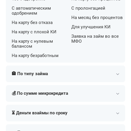
С автоматическим
С пролонгацией
одобрением
На месяц без процентов
На карту без отказа
Для улучшения КИ
На карту с плохой КИ
Заявка на займ во все
На карту с нулевым
МФО
балансом
На карту безработным
🏦 По типу займа
Потребительские
На банковский счет
💰 По сумме микрокредита
Наличными
На номер телефона
Долгосрочные
Переводом
Мини
На 3000 рублей
наличными
На дом
⏳ Деньги взаймы по сроку
На 100 рублей
На 5000 рублей
На карту
по СБП
На 500 рублей
На 10000 рублей
Долгосрочные
На 2 месяца
На электронный