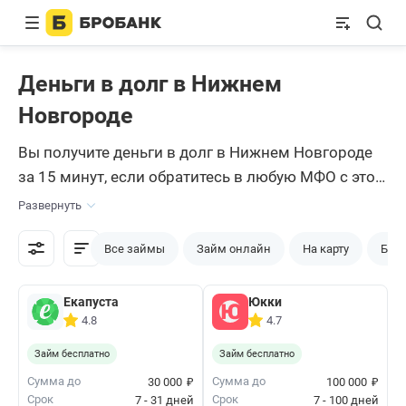
Деньги в долг в Нижнем
Новгороде
Вы получите деньги в долг в Нижнем Новгороде
за 15 минут, если обратитесь в любую МФО с этой
страницы. Мы собрали предложения компаний,
Развернуть
которые принимают заявки круглосуточно,
одобряют их за пару минут и моментально
Все займы
Займ онлайн
На карту
Без 
переводят деньги на карту. Выбирайте
подходящее предложение и подавайте запрос.
Екапуста
Юкки
4.8
4.7
Займ бесплатно
Займ бесплатно
₽
₽
Сумма до
Сумма до
30 000
100 000
Срок
Срок
7 - 31 дней
7 - 100 дней