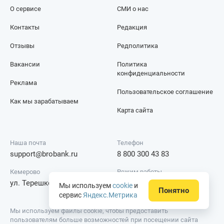
О сервисе
СМИ о нас
Контакты
Редакция
Отзывы
Редполитика
Вакансии
Политика
конфиденциальности
Реклама
Пользовательское соглашение
Как мы зарабатываем
Карта сайта
Наша почта
Телефон
support@brobank.ru
8 800 300 43 83
Кемерово
Режим работы
ул. Терешковой, 18А
Круглосуточно
Мы используем
cookie
и
Понятно
сервис
Яндекс.Метрика
Мы используем файлы cookie, чтобы предоставить
пользователям больше возможностей при посещении сайта