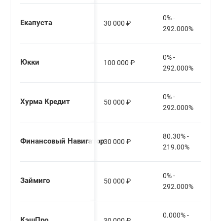
0% -
Екапуста
30 000
₽
292.000%
0% -
Юкки
100 000
₽
292.000%
0% -
Хурма Кредит
50 000
₽
292.000%
80.30% -
Финансовый Навигатор
30 000
₽
219.00%
0% -
Займиго
50 000
₽
292.000%
0.000% -
КэшПро
30 000
₽