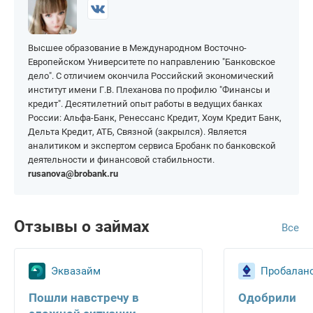
На чужую карту
Екатеринбург
Москва
По военному билету
Для граждан Белоруссии
На карту МИР
Новые МФО
Нальчик
Самара
Без указания работы
для граждан
На карту Сбербанка
Таджикистана
Деньги в долг
Высшее образование в Международном Восточно-
Нижний Новгород
Санкт-Петербург
По всей России
На карту Тинькофф
Европейском Университете по направлению "Банковское
Для граждан Армении
Оренбург
Тюмень
дело". С отличием окончила Российский экономический
Для ИП
институт имени Г.В. Плеханова по профилю "Финансы и
Пенза
Уфа
кредит". Десятилетний опыт работы в ведущих банках
Пермь
Южно-Сахалинск
России: Альфа-Банк, Ренессанс Кредит, Хоум Кредит Банк,
Дельта Кредит, АТБ, Связной (закрылся). Является
аналитиком и экспертом сервиса Бробанк по банковской
деятельности и финансовой стабильности.
rusanova@brobank.ru
Отзывы о займах
Все
Эквазайм
Пробалан
Пошли навстречу в
Одобрили