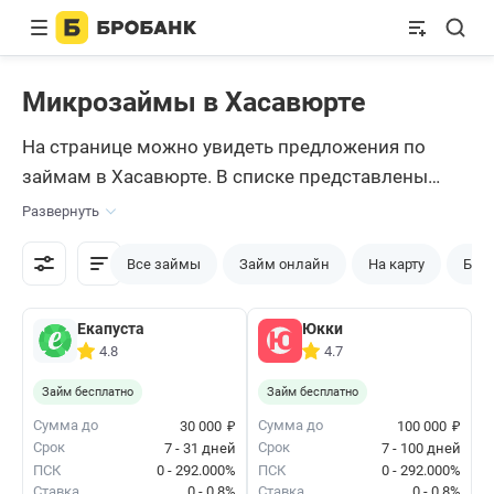
Микрозаймы в Хасавюрте
На странице можно увидеть предложения по
займам в Хасавюрте. В списке представлены
только легальные МФО, которые состоят в
Развернуть
реестре микрофинансовых организаций ЦБ РФ.
Сравните условия по займам, выберите
Все займы
Займ онлайн
На карту
Без 
подходящий на сервисе Бробанки, щелкните по
кнопке «Оформить» и заполните анкету на сайте
Екапуста
Юкки
4.8
4.7
кредитора.
Займ бесплатно
Займ бесплатно
₽
₽
Сумма до
Сумма до
30 000
100 000
Срок
Срок
7 - 31 дней
7 - 100 дней
ПСК
0 - 292.000%
ПСК
0 - 292.000%
Ставка
0 - 0.8%
Ставка
0 - 0.8%