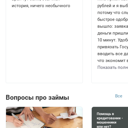
история, ничего необычного
рублей и я выб
потому что сл
быстрое одобр
вышло: заявка
деньги пришли
10 минут. Удо
привязать Госу
вводить все д
что экономит в
Показать пол
Все
Вопросы про займы