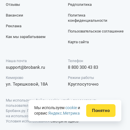
Отзывы
Редполитика
Вакансии
Политика
конфиденциальности
Реклама
Пользовательское соглашение
Как мы зарабатываем
Карта сайта
Наша почта
Телефон
support@brobank.ru
8 800 300 43 83
Кемерово
Режим работы
ул. Терешковой, 18А
Круглосуточно
Мы используем файлы cookie, чтобы предоставить
пользователям больше возможностей при посещении сайта
Мы используем
cookie
и
Понятно
Бробанк.ру. Продолжая пользоваться сайтом, вы даёте согласие
сервис
Яндекс.Метрика
на использование cookie и обработку персональных данных.
Условия использования
смотрите здесь
.