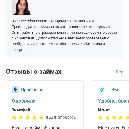
Для граждан
На виртуальную карту
Должникам
Узбекистана
Без карты
На неименную карту
Без прописки
для граждан Казахстана
На Золотую Корону
Высшее образование Академии Управления и
На чужую карту
По военному билету
Для граждан Белоруссии
На карту МИР
Производства г. Москва по специальности менеджмент.
Новые МФО
Без указания работы
Опыт работы в страховой компании менеджером по работе
для граждан
На карту Сбербанка
Таджикистана
с клиентами. Дополнительно к высшему образованию
Деньги в долг
По всей России
пройдены курсы по темам «Финансы» и «Финансы и
На карту Тинькофф
Для граждан Армении
кредит».
Для ИП
Отзывы о займах
Все
Пробаланс
Небус
Одобрили
Удобно, быс
Тимофей
Игнат
5 из 5
07.08.2026
Брал тут займ, обычная
Мне нужен был