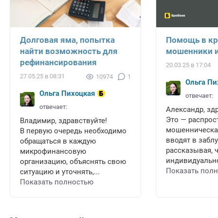
Долговая яма, попытка
Помощь в кр
найти возможность для
мошенники и
рефинансирования
20.03.25 в 17:04
27.05.25 в 08:31
10974
1
Ольга Пи
Ольга Пихоцкая
отвечает:
отвечает:
Александр, зд
Это — распрос
Владимир, здравствуйте!
мошенническая
В первую очередь необходимо
вводят в забл
обращаться в каждую
рассказывая, 
микрофинансовую
индивидуально
организацию, объяснять свою
Показать пол
ситуацию и уточнять,...
Показать полностью