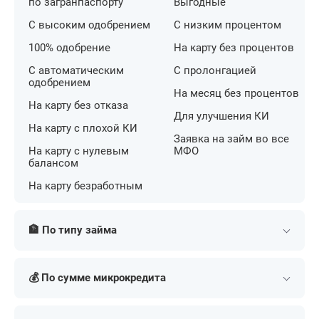
по загранпаспорту
Выгодные
С высоким одобрением
С низким процентом
100% одобрение
На карту без процентов
С автоматическим
С пролонгацией
одобрением
На месяц без процентов
На карту без отказа
Для улучшения КИ
На карту с плохой КИ
Заявка на займ во все
На карту с нулевым
МФО
балансом
На карту безработным
🏦 По типу займа
Потребительские
На банковский счет
💰 По сумме микрокредита
Наличными
На номер телефона
Долгосрочные
Переводом
Мини
На 3000 рублей
наличными