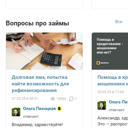
Все
Вопросы про займы
Долговая яма, попытка
Помощь в кр
найти возможность для
мошенники и
рефинансирования
20.03.25 в 17:04
27.05.25 в 08:31
10990
1
Ольга Пи
Ольга Пихоцкая
отвечает:
отвечает:
Александр, зд
Это — распрос
Владимир, здравствуйте!