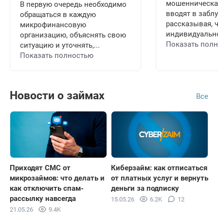
мошенническая
В первую очередь необходимо
вводят в забл
обращаться в каждую
рассказывая, 
микрофинансовую
индивидуально
организацию, объяснять свою
Показать пол
ситуацию и уточнять,...
Показать полностью
Новости о займах
Все
Приходят СМС от
Киберзайм: как отписаться
микрозаймов: что делать и
от платных услуг и вернуть
как отключить спам-
деньги за подписку
рассылку навсегда
15.05.26
6.2K
12
21.05.26
9.4K