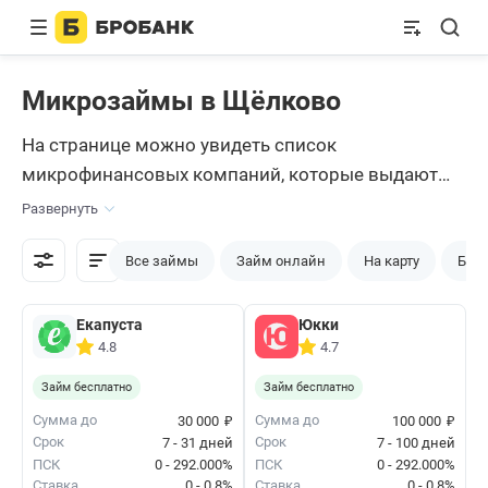
Микрозаймы в Щёлково
На странице можно увидеть список
микрофинансовых компаний, которые выдают
займы в Щелково. МФО сотрудничают только с
Развернуть
совершеннолетними россиянами. Изучите
условия, сравните предложения по займам и
Все займы
Займ онлайн
На карту
Без 
заполните анкету на сайте сервиса Бробанк.
Екапуста
Юкки
4.8
4.7
Займ бесплатно
Займ бесплатно
₽
₽
Сумма до
Сумма до
30 000
100 000
Срок
Срок
7 - 31 дней
7 - 100 дней
ПСК
0 - 292.000%
ПСК
0 - 292.000%
Ставка
0 - 0.8%
Ставка
0 - 0.8%