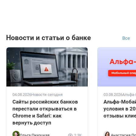
Новости и статьи о банке
Все
04.08.2026
Новости сегодня
03.08.2026
Альфа-
Сайты российских банков
Альфа-Мобай
перестали открываться в
условия в 20
Chrome и Safari: как
отзывы кли
вернуть доступ
Ольга Пихоцкая
2.3K
Анастасия П