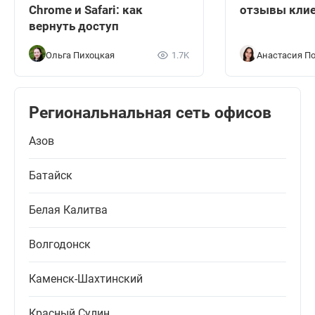
Chrome и Safari: как
отзывы кли
вернуть доступ
Ольга Пихоцкая
1.7K
Анастасия П
Региональнальная сеть офисов
Азов
Батайск
Белая Калитва
Волгодонск
Каменск-Шахтинский
Красный Сулин