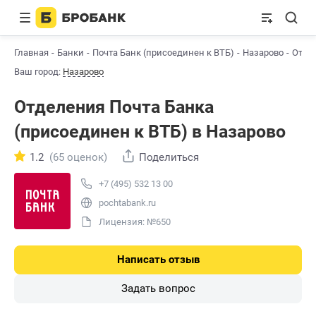
Главная
Банки
Почта Банк (присоединен к ВТБ)
Назарово
Отде
Ваш город:
Назарово
Отделения Почта Банкa
(присоединен к ВТБ) в Назарово
1.2
(65 оценок)
Поделиться
+7 (495) 532 13 00
pochtabank.ru
Лицензия: №650
Написать отзыв
Задать вопрос