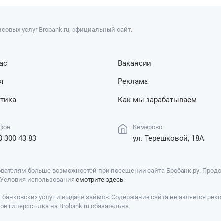
совых услуг Brobank.ru, официальный сайт.
ас
Вакансии
я
Реклама
тика
Как мы зарабатываем
фон
Кемерово
0 300 43 83
ул. Терешковой, 18А
вателям больше возможностей при посещении сайта Бробанк.ру. Продол
. Условия использования
смотрите здесь
.
банковских услуг и выдаче займов. Содержание сайта не является рек
в гиперссылка на Brobank.ru обязательна.