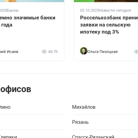
2025
Банки
02.10.2025
Новости сегодня
емно значимые банки
Россельхозбанк прин
 года
заявки на сельскую
ипотеку под 3%
ий Исаев
48.7K
Ольга Пихоцкая
 офисов
лино
Михайлов
Рязань
Клепики
Спасск-Рязанский