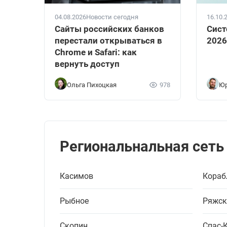
04.08.2026
Новости сегодня
16.10.
Сайты российских банков
Сист
перестали открываться в
2026
Chrome и Safari: как
вернуть доступ
Ольга Пихоцкая
978
Юр
Региональнальная сеть
Касимов
Кораб
Рыбное
Ряжск
Скопин
Спас-