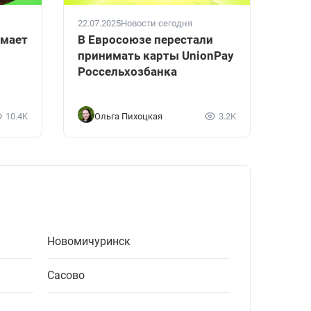
22.07.2025
Новости сегодня
имает
В Евросоюзе перестали
принимать карты UnionPay
Россельхозбанка
10.4K
Ольга Пихоцкая
3.2K
Новомичуринск
Сасово