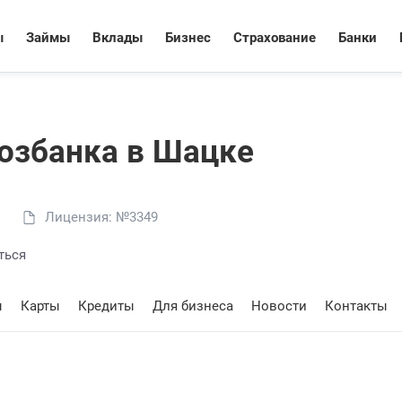
ы
Займы
Вклады
Бизнес
Страхование
Банки
озбанкa в Шацке
Лицензия: №3349
ться
ы
Карты
Кредиты
Для бизнеса
Новости
Контакты