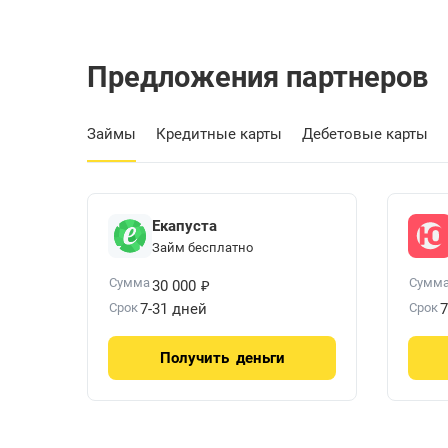
Предложения партнеров
Займы
Кредитные карты
Дебетовые карты
Екапуста
Займ бесплатно
₽
Сумма
Сумм
30 000
Срок
7-31 дней
Срок
7
Получить
деньги