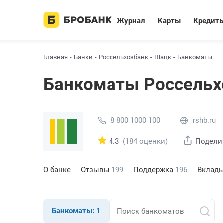
Журнал
Карты
Кредит
Главная
Банки
Россельхозбанк
Шацк
Банкоматы
Банкоматы Россельх
8 800 1000 100
rshb.ru
4.3
(184 оценки)
Подели
О банке
Отзывы
199
Поддержка
196
Вклад
Банкоматы:
1