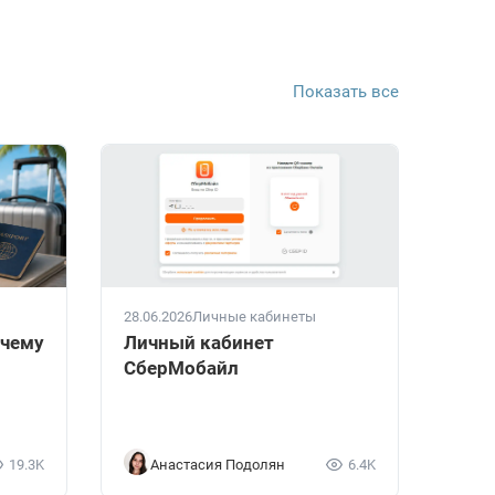
Показать все
28.06.2026
Личные кабинеты
очему
Личный кабинет
СберМобайл
19.3K
Анастасия Подолян
6.4K