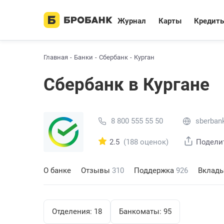
Журнал
Карты
Кредит
Главная
Банки
Сбербанк
Курган
Сбербанк в Кургане
8 800 555 55 50
sberbank
2.5
(188 оценок)
Подели
О банке
Отзывы
310
Поддержка
926
Вклад
Отделения:
18
Банкоматы:
95