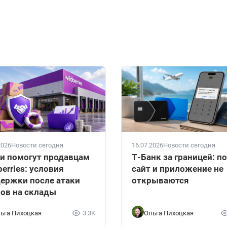
2026
Новости сегодня
16.07.2026
Новости сегодня
и помогут продавцам
Т-Банк за границей: п
berries: условия
сайт и приложение не
ержки после атаки
открываются
ов на склады
ьга Пихоцкая
3.3K
Ольга Пихоцкая