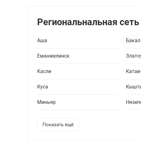
Региональнальная сеть
Аша
Бакал
Еманжелинск
Злато
Касли
Катав
Куса
Кышт
Миньяр
Нязеп
Показать ещё