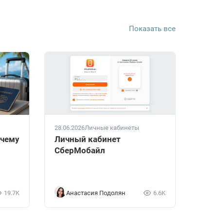
Показать все
28.06.2026
Личные кабинеты
очему
Личный кабинет
СберМобайл
19.7K
Анастасия Подолян
6.6K