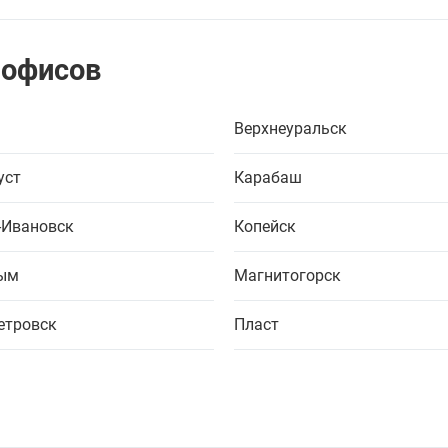
 офисов
Верхнеуральск
уст
Карабаш
-Ивановск
Копейск
ым
Магнитогорск
етровск
Пласт