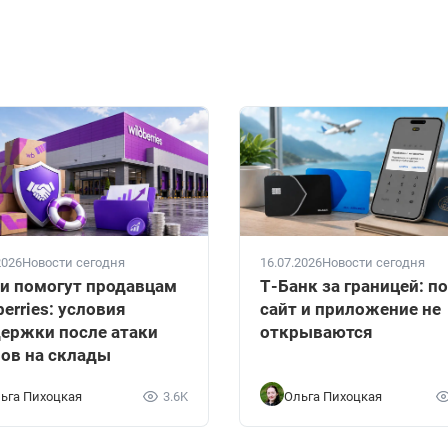
2026
Новости сегодня
16.07.2026
Новости сегодня
и помогут продавцам
Т-Банк за границей: п
berries: условия
сайт и приложение не
ержки после атаки
открываются
ов на склады
ьга Пихоцкая
3.6K
Ольга Пихоцкая