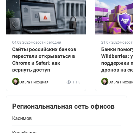
04.08.2026
Новости сегодня
21.07.2026
Новост
Сайты российских банков
Банки помог
перестали открываться в
Wildberries:
Chrome и Safari: как
поддержки п
вернуть доступ
дронов на с
Ольга Пихоцкая
1.1K
Ольга Пихоц
Региональнальная сеть офисов
Касимов
Кораблино