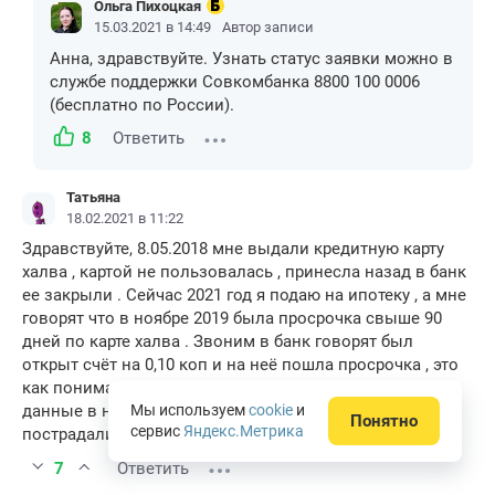
Ольга Пихоцкая
15.03.2021 в 14:49
Автор записи
Анна, здравствуйте. Узнать статус заявки можно в
службе поддержки Совкомбанка 8800 100 0006
(бесплатно по России).
8
Ответить
Татьяна
18.02.2021 в 11:22
Здравствуйте, 8.05.2018 мне выдали кредитную карту
халва , картой не пользовалась , принесла назад в банк
ее закрыли . Сейчас 2021 год я подаю на ипотеку , а мне
говорят что в ноябре 2019 была просрочка свыше 90
дней по карте халва . Звоним в банк говорят был
открыт счёт на 0,10 коп и на неё пошла просрочка , это
как понимать ? Куда нужно обратится чтоб изменили
данные в нбки. Из за человеческого фактора
Мы используем
cookie
и
Понятно
сервис
Яндекс.Метрика
пострадали люди
7
Ответить