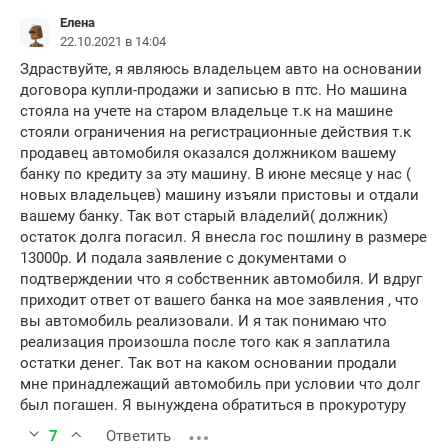
Елена
22.10.2021 в 14:04
Здраствуйте, я являюсь владельцем авто на основании
договора купли-продажи и записью в птс. Но машина
стояла на учете на старом владельце т.к на машине
стояли ограничения на регистрационные действия т.к
продавец автомобиля оказался должником вашему
банку по кредиту за эту машину. В июне месяце у нас (
новых владельцев) машину изъяли пристовы и отдали
вашему банку. Так вот старый владелий( должник)
остаток долга погасил. Я внесла гос пошлину в размере
13000р. И подала заявление с документами о
подтверждении что я собственник автомобиля. И вдруг
приходит ответ от вашего банка на мое заявления , что
вы автомобиль реализовали. И я так понимаю что
реализация произошла после того как я заплатила
остатки денег. Так вот на каком основании продали
мне принадлежащий автомобиль при условии что долг
был погашен. Я вынуждена обратиться в прокуротуру
7
Ответить