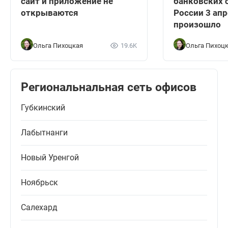
сайт и приложение не
банковских 
открываются
России 3 апр
произошло
Ольга Пихоцкая
19.6K
Ольга Пихоц
Региональнальная сеть офисов
Губкинский
Лабытнанги
Новый Уренгой
Ноябрьск
Салехард