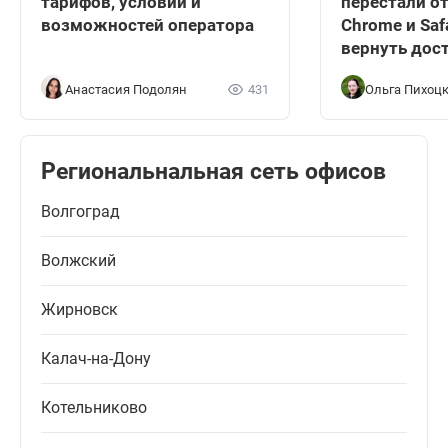
тарифов, условий и
перестали о
возможностей оператора
Chrome и Safa
вернуть дос
Анастасия Подолян
431
Ольга Пихоц
Региональнальная сеть офисов
Волгоград
Волжский
Жирновск
Калач-на-Дону
Котельниково