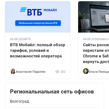
06.08.2026
ВТБ
04.08.2026
Новост
ВТБ Мобайл: полный обзор
Сайты росси
тарифов, условий и
перестали о
возможностей оператора
Chrome и Safa
вернуть дос
Анастасия Подолян
202
Ольга Пихоц
Региональнальная сеть офисов
Волгоград