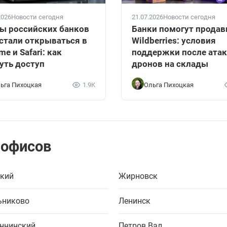
2026
Новости сегодня
21.07.2026
Новости сегодня
ы российских банков
Банки помогут прода
стали открываться в
Wildberries: условия
me и Safari: как
поддержки после ата
уть доступ
дронов на склады
ьга Пихоцкая
1.9K
Ольга Пихоцкая
 офисов
кий
Жирновск
ьниково
Ленинск
ннинский
Петров Вал