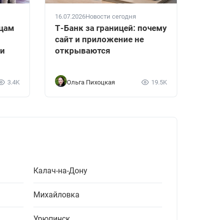
16.07.2026
Новости сегодня
вцам
Т-Банк за границей: почему
сайт и приложение не
ки
открываются
3.4K
Ольга Пихоцкая
19.5K
Калач-на-Дону
Михайловка
Урюпинск