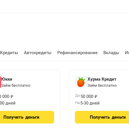
Кредиты
Автокредиты
Рефинансирование
Вклады
И
Юкки
Хурма Кредит
Займ бесплатно
Займ бесплатно
₽
₽
До
0 000
50 000
100 дней
На
5-30 дней
Получить
деньги
Получить
деньги