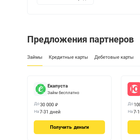
Предложения партнеров
Займы
Кредитные карты
Дебетовые карты
Екапуста
Займ бесплатно
₽
До
До
30 000
10
На
7-31 дней
На
7-
Получить
деньги