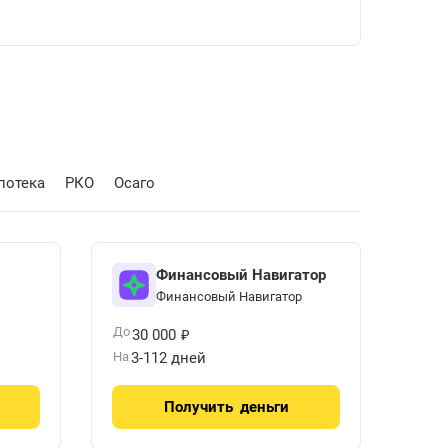
потека
РКО
Осаго
Финансовый Навигатор
Финансовый Навигатор
₽
До
30 000
На
3-112 дней
Получить
деньги