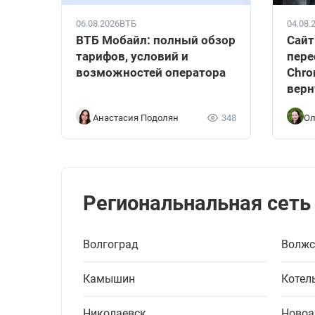
06.08.2026
ВТБ
04.08.
ВТБ Мобайл: полный обзор
Сайт
тарифов, условий и
пере
возможностей оператора
Chro
верн
Анастасия Подолян
348
Ол
Региональнальная сеть
Волгоград
Волжс
Камышин
Котел
Николаевск
Новоа