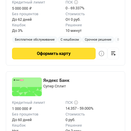
Кредитный лимит
ПСК
₽
0 - 69.337%
5 000 000
Без процентов
Стоимость
До 62 дней
От 0 руб.
Кешбэк
Решение
До 3%
10 минут
Бесплатное обслуживание
С кешбэком
Срочное решение
В отделе
Оформить
карту
Яндекс Банк
Cупер Сплит
Кредитный лимит
ПСК
₽
14.357 - 59.000%
1 000 000
Без процентов
Стоимость
До 60 дней
0 руб.
Кешбэк
Решение
Нет
От 2 мин.