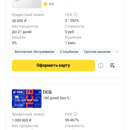
4.9
Кредитный лимит
ПСК
₽
0 - 292%
30 000
Без процентов
Стоимость
До 21 дней
0 руб.
Кешбэк
Решение
5%
1 мин.
Бесплатное обслуживание
С кешбэком
Срочное решение
Виртуал
Оформить
карту
ПСБ
180 дней без %
Кредитный лимит
ПСК
₽
59.467%
1 000 000
Без процентов
Стоимость