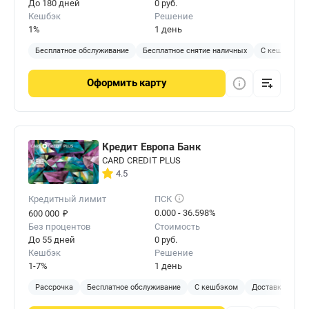
До 180 дней
0 руб.
Кешбэк
Решение
1%
1 день
Бесплатное обслуживание
Бесплатное снятие наличных
С кешбэком
Оформить
карту
Кредит Европа Банк
CARD CREDIT PLUS
4.5
Кредитный лимит
ПСК
₽
0.000 - 36.598%
600 000
Без процентов
Стоимость
До 55 дней
0 руб.
Кешбэк
Решение
1-7%
1 день
Рассрочка
Бесплатное обслуживание
С кешбэком
Доставка на до