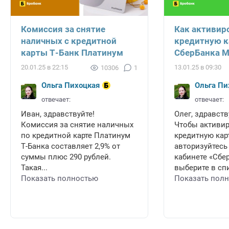
Комиссия за снятие
Как активир
наличных с кредитной
кредитную к
карты Т-Банк Платинум
СберБанка 
20.01.25 в 22:15
13.01.25 в 09:30
10306
1
Ольга Пихоцкая
Ольга Пи
отвечает:
отвечает:
Иван, здравствуйте!
Олег, здравств
Комиссия за снятие наличных
Чтобы активи
по кредитной карте Платинум
кредитную карт
Т-Банка составляет 2,9% от
авторизуйтесь
суммы плюс 290 рублей.
кабинете «Сбе
Такая...
выберите в спи
Показать полностью
Показать пол