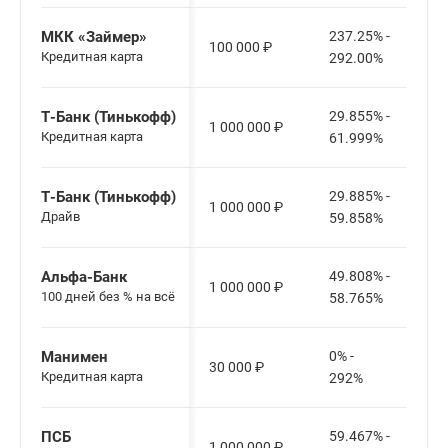
МКК «Займер»
237.25% -
100 000
₽
Кредитная карта
292.00%
Т-Банк (Тинькофф)
29.855% -
1 000 000
₽
Кредитная карта
61.999%
Т-Банк (Тинькофф)
29.885% -
1 000 000
₽
Драйв
59.858%
Альфа-Банк
49.808% -
1 000 000
₽
100 дней без % на всё
58.765%
Манимен
0% -
30 000
₽
Кредитная карта
292%
ПСБ
59.467% -
1 000 000
₽