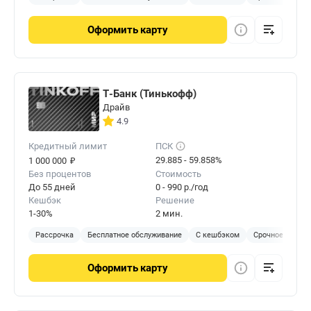
Оформить
карту
Т-Банк (Тинькофф)
Драйв
4.9
Кредитный лимит
ПСК
₽
29.885 - 59.858%
1 000 000
Без процентов
Стоимость
До 55 дней
0 - 990 р./год
Кешбэк
Решение
1-30%
2 мин.
Рассрочка
Бесплатное обслуживание
С кешбэком
Срочное решен
Оформить
карту