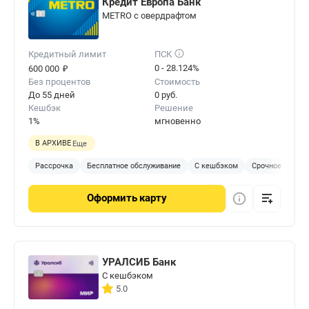
Кредит Европа Банк
METRO с овердрафтом
Кредитный лимит
ПСК
₽
0 - 28.124%
600 000
Без процентов
Стоимость
До 55 дней
0 руб.
Кешбэк
Решение
1%
мгновенно
В АРХИВЕ
Еще
Рассрочка
Бесплатное обслуживание
С кешбэком
Срочное решен
Оформить
карту
УРАЛСИБ Банк
С кешбэком
5.0