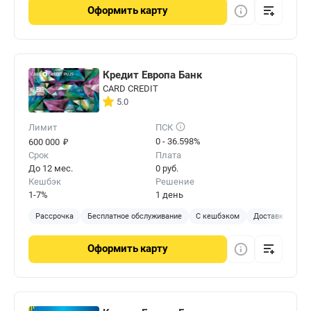
Оформить
карту
Кредит Европа Банк
CARD CREDIT
5.0
Лимит
ПСК
₽
0 - 36.598%
600 000
Срок
Плата
До 12 мес.
0 руб.
Кешбэк
Решение
1-7%
1 день
Рассрочка
Бесплатное обслуживание
С кешбэком
Доставка на до
Оформить
карту