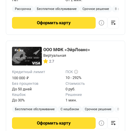
Рассрочка
Бесплатное обслуживание
Срочное решение
В отделен
Оформить
карту
ООО МФК «ЭйрЛоанс»
Виртуальная
2.7
Кредитный лимит
ПСК
₽
10 - 292%
100 000
Без процентов
Стоимость
До 50 дней
0 руб.
Кешбэк
Решение
До 30%
1 мин.
Бесплатное обслуживание
С кешбэком
Срочное решение
Виртуал
Оформить
карту