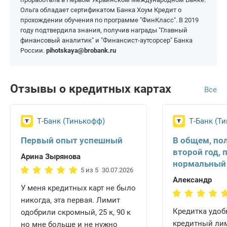
Ольга обладает сертификатом Банка Хоум Кредит о
прохождении обучения по программе "ФинКласс". В 2019
году подтвердила знания, получив награды "Главный
финансовый аналитик" и "Финансист-аутсорсер" Банка
России.
pihotskaya@brobank.ru
Отзывы о кредитных картах
Все
Т-Банк (Тинькофф)
Т-Банк (Т
Первый опыт успешный
В общем, по
второй год, 
Арина Зырянова
нормальный
5 из 5
30.07.2026
Александр
У меня кредитных карт не было
никогда, эта первая. Лимит
Кредитка удобн
одобрили скромный, 25 к, 90 к
кредитный ли
но мне больше и не нужно