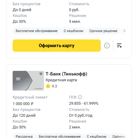
Без процентов
Стоимость
До 0 дней
0 руб.
Кешбэк
Решение
До 30%
5 мин.
Бесплатное обслуживание
С кешбэком
Срочное решение
Виртуал
Оформить
карту
Т-Банк (Тинькофф)
Кредитная карта
4.3
Кредитный лимит
ПСК
₽
29.855 - 61.999%
1 000 000
Без процентов
Стоимость
До 120 дней
От 0 руб./год
Кешбэк
Решение
До 30%
2 мин.
Рассрочка
Бесплатное обслуживание
С кешбэком
Срочное решен