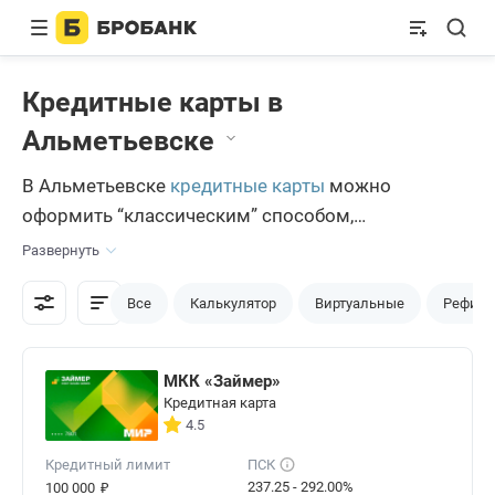
Кредитные карты в
Альметьевске
В Альметьевске
кредитные карты
можно
оформить “классическим” способом,
обратившись в один из банков города. Такой
Развернуть
вариант до сих пор используется некоторыми
горожанами. Более современные пользователи
Все
Калькулятор
Виртуальные
Рефина
прибегают к альтернативным методам
оформления банковских продуктов. Одним из них
МКК «Займер»
является финансовый портал Бробанк.ру, на
Кредитная карта
котором размещается большое количество
4.5
предложений и описаний к ним.
Кредитный лимит
ПСК
₽
237.25 - 292.00%
100 000