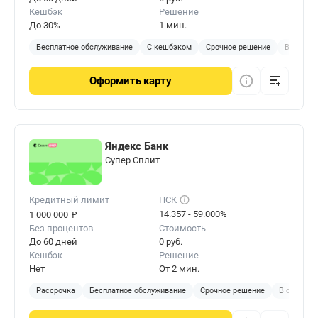
Кешбэк
Решение
До 30%
1 мин.
Бесплатное обслуживание
С кешбэком
Срочное решение
Виртуал
Оформить
карту
Яндекс Банк
Cупер Сплит
Кредитный лимит
ПСК
₽
14.357 - 59.000%
1 000 000
Без процентов
Стоимость
До 60 дней
0 руб.
Кешбэк
Решение
Нет
От 2 мин.
Рассрочка
Бесплатное обслуживание
Срочное решение
В отделен