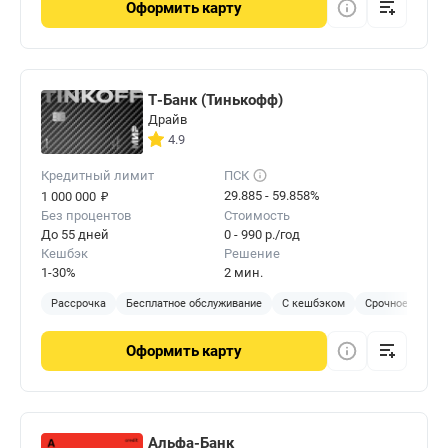
Оформить
карту
Т-Банк (Тинькофф)
Драйв
4.9
Кредитный лимит
ПСК
₽
29.885 - 59.858%
1 000 000
Без процентов
Стоимость
До 55 дней
0 - 990 р./год
Кешбэк
Решение
1-30%
2 мин.
Рассрочка
Бесплатное обслуживание
С кешбэком
Срочное решен
Оформить
карту
Альфа-Банк