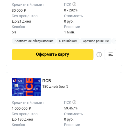
Кредитный лимит
ПСК
₽
0 - 292%
30 000
Без процентов
Стоимость
До 21 дней
0 руб.
Кешбэк
Решение
5%
1 мин.
Бесплатное обслуживание
С кешбэком
Срочное решение
Виртуал
Оформить
карту
ПСБ
180 дней без %
Кредитный лимит
ПСК
₽
59.467%
1 000 000
Без процентов
Стоимость
До 180 дней
0 руб.
Кешбэк
Решение