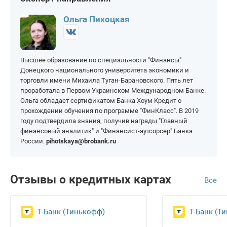
На 100 000 рублей
На 400 000 рублей
На 150 дней
На 365 дней
На 150 000 рублей
На 500 000 рублей
Ольга Пихоцкая
На 200 000 рублей
На 1 000 000 рублей
Высшее образование по специальности "Финансы"
Донецкого национального университета экономики и
торговли имени Михаила Туган-Барановского. Пять лет
проработала в Первом Украинском Международном Банке.
Ольга обладает сертификатом Банка Хоум Кредит о
прохождении обучения по программе "ФинКласс". В 2019
году подтвердила знания, получив награды "Главный
финансовый аналитик" и "Финансист-аутсорсер" Банка
России.
pihotskaya@brobank.ru
Отзывы о кредитных картах
Все
Т-Банк (Тинькофф)
Т-Банк (Т