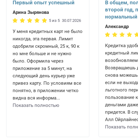
Первый опыт успешный
В общем, по
второй год, 
Арина Зырянова
нормальный
5 из 5
30.07.2026
Александр
У меня кредитных карт не было
никогда, эта первая. Лимит
Кредитка удобн
одобрили скромный, 25 к, 90 к
кредитный ли
но мне больше и не нужно
возобновляем
было. Оформила через
Возвращаешь д
приложение за 5 минут, на
снова можешь 
следующий день курьер уже
если не выход
привез карту. По условиям все
льготного пери
понятно, в приложении четко
пользование 
видна вся информа...
деньгами даже
Показать полностью
придется. В сл
Алл Ойрлайнес 
Показать пол