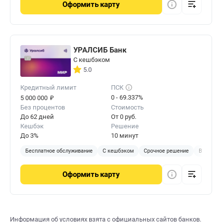
Оформить
карту
УРАЛСИБ Банк
С кешбэком
5.0
Кредитный лимит
ПСК
₽
0 - 69.337%
5 000 000
Без процентов
Стоимость
До 62 дней
От 0 руб.
Кешбэк
Решение
До 3%
10 минут
Бесплатное обслуживание
С кешбэком
Срочное решение
В отделе
Оформить
карту
Информация об условиях взята с официальных сайтов банков.