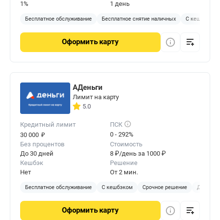
1%
1 день
Бесплатное обслуживание
Бесплатное снятие наличных
С кешбэком
Оформить
карту
АДеньги
Лимит на карту
5.0
Кредитный лимит
ПСК
₽
0 - 292%
30 000
Без процентов
Стоимость
До 30 дней
8 ₽/день за 1000 ₽
Кешбэк
Решение
Нет
От 2 мин.
Бесплатное обслуживание
С кешбэком
Срочное решение
Доставка
Оформить
карту