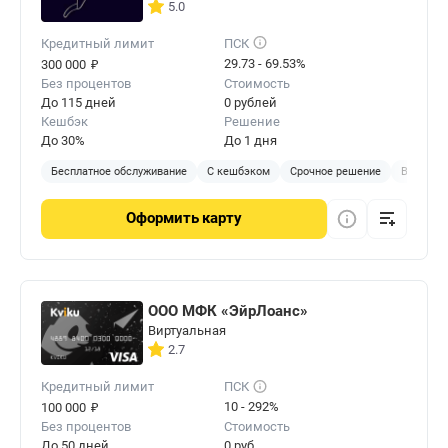
5.0
Кредитный лимит
ПСК
₽
29.73 - 69.53%
300 000
Без процентов
Стоимость
До 115 дней
0 рублей
Кешбэк
Решение
До 30%
До 1 дня
Бесплатное обслуживание
С кешбэком
Срочное решение
В отделе
Оформить
карту
ООО МФК «ЭйрЛоанс»
Виртуальная
2.7
Кредитный лимит
ПСК
₽
10 - 292%
100 000
Без процентов
Стоимость
До 50 дней
0 руб.