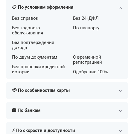
📋 По условиям оформления
Без справок
Без 2-НДФЛ
Без годового
По паспорту
обслуживания
Без подтверждения
дохода
По двум документам
С временной
регистрацией
Без проверки кредитной
истории
Одобрение 100%
💳 По особенностям карты
С беспроцентным
С кешбэком на АЗС
периодом
🏦 По банкам
С большим лимитом
С льготным периодом
С бесконтактной
Т-Банк (Тинькофф)
Сбербанк
С кешбэком
оплатой
⚡ По скорости и доступности
Альфа-Банк
МТС Банк