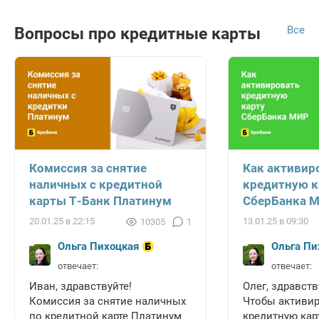
Все
Вопросы про кредитные карты
Комиссия за снятие
Как активир
наличных с кредитной
кредитную к
карты Т-Банк Платинум
СберБанка 
20.01.25 в 22:15
13.01.25 в 09:30
10305
1
Ольга Пихоцкая
Ольга Пи
отвечает:
отвечает:
Иван, здравствуйте!
Олег, здравств
Комиссия за снятие наличных
Чтобы активи
по кредитной карте Платинум
кредитную карт