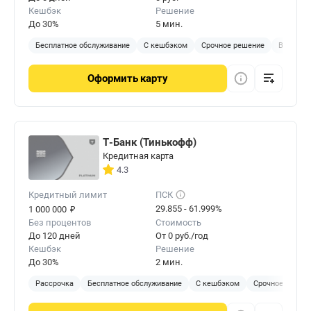
Кешбэк
Решение
До 30%
5 мин.
Бесплатное обслуживание
С кешбэком
Срочное решение
Виртуал
Оформить
карту
Т-Банк (Тинькофф)
Кредитная карта
4.3
Кредитный лимит
ПСК
₽
29.855 - 61.999%
1 000 000
Без процентов
Стоимость
До 120 дней
От 0 руб./год
Кешбэк
Решение
До 30%
2 мин.
Рассрочка
Бесплатное обслуживание
С кешбэком
Срочное решен