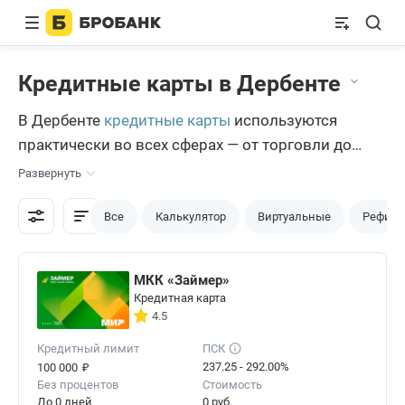
Кредитные карты в Дербенте
В Дербенте
кредитные карты
используются
практически во всех сферах — от торговли до
бизнес-отношений. Расплачиваться ими намного
Развернуть
удобнее, чем наличными деньгами. На Бробанк.ру
дербентцы подбирают те карты, которыми они
Все
Калькулятор
Виртуальные
Рефина
пользуются без каких-либо сложностей.
МКК «Займер»
Кредитная карта
4.5
Кредитный лимит
ПСК
₽
237.25 - 292.00%
100 000
Без процентов
Стоимость
До 0 дней
0 руб.