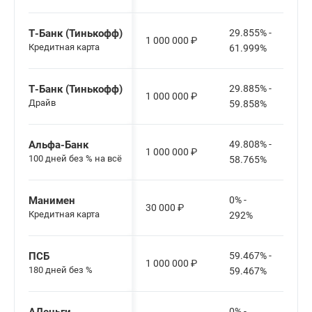
Т-Банк (Тинькофф)
29.855% -
1 000 000
₽
Кредитная карта
61.999%
Т-Банк (Тинькофф)
29.885% -
1 000 000
₽
Драйв
59.858%
Альфа-Банк
49.808% -
1 000 000
₽
100 дней без % на всё
58.765%
Манимен
0% -
30 000
₽
Кредитная карта
292%
ПСБ
59.467% -
1 000 000
₽
180 дней без %
59.467%
0% -