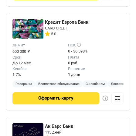
Кредит Европа Банк
CARD CREDIT
5.0
Лимит
ПСК
₽
0 - 36.598%
600 000
Срок
Плата
До 12 мес.
0 руб.
Кешбэк
Решение
1-7%
1 день
Рассрочка
Бесплатное обслуживание
С кешбэком
Доставка на до
Оформить
карту
Ак Барс Банк
115 дней