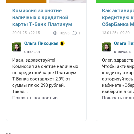
Комиссия за снятие
Как активир
наличных с кредитной
кредитную к
карты Т-Банк Платинум
СберБанка 
20.01.25 в 22:15
13.01.25 в 09:30
10295
1
Ольга Пихоцкая
Ольга Пи
отвечает:
отвечает:
Иван, здравствуйте!
Олег, здравств
Комиссия за снятие наличных
Чтобы активи
по кредитной карте Платинум
кредитную карт
Т-Банка составляет 2,9% от
авторизуйтесь
суммы плюс 290 рублей.
кабинете «Сбе
Такая...
выберите в спи
Показать полностью
Показать пол