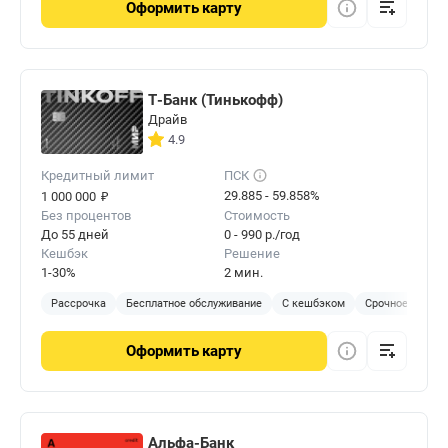
Оформить
карту
Т-Банк (Тинькофф)
Драйв
4.9
Кредитный лимит
ПСК
₽
29.885 - 59.858%
1 000 000
Без процентов
Стоимость
До 55 дней
0 - 990 р./год
Кешбэк
Решение
1-30%
2 мин.
Рассрочка
Бесплатное обслуживание
С кешбэком
Срочное решен
Оформить
карту
Альфа-Банк