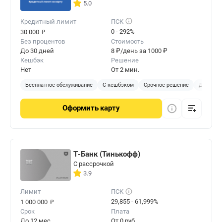
5.0
Кредитный лимит
ПСК
₽
0 - 292%
30 000
Без процентов
Стоимость
До 30 дней
8 ₽/день за 1000 ₽
Кешбэк
Решение
Нет
От 2 мин.
Бесплатное обслуживание
С кешбэком
Срочное решение
Доставка
Оформить
карту
Т-Банк (Тинькофф)
С рассрочкой
3.9
Лимит
ПСК
₽
29,855 - 61,999%
1 000 000
Срок
Плата
До 12 мес.
От 0 руб.