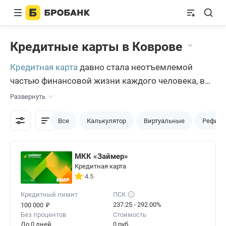
Кредитные карты в Коврове
Кредитная карта
давно стала неотъемлемой
частью финансовой жизни каждого человека, в
том числе и в Коврове. Это удобный инструмент,
Развернуть
позволяющий без труда покупать необходимые
вещи и оплачивать услуги. Помимо возможности
Все
Калькулятор
Виртуальные
Рефина
хранения денег, карта обладает набором
различных дополнительный функций, таких как
МКК «Займер»
возвращение части суммы от покупки (кешбэк)
Кредитная карта
или система скидок
4.5
Кредитный лимит
ПСК
₽
237.25 - 292.00%
100 000
Без процентов
Стоимость
До 0 дней
0 руб.