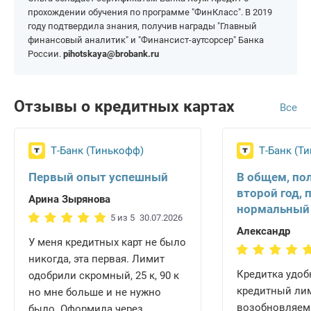
прохождении обучения по программе "ФинКласс". В 2019
году подтвердила знания, получив награды "Главный
финансовый аналитик" и "Финансист-аутсорсер" Банка
России.
pihotskaya@brobank.ru
Отзывы о кредитных картах
Все
Т-Банк (Тинькофф)
Т-Банк (Т
Первый опыт успешный
В общем, по
второй год, 
Арина Зырянова
нормальный
5 из 5
30.07.2026
Александр
У меня кредитных карт не было
никогда, эта первая. Лимит
Кредитка удобн
одобрили скромный, 25 к, 90 к
кредитный ли
но мне больше и не нужно
возобновляем
было. Оформила через