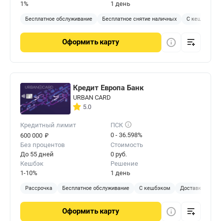
1%
1 день
Бесплатное обслуживание
Бесплатное снятие наличных
С кешбэком
Оформить
карту
Кредит Европа Банк
URBAN CARD
5.0
Кредитный лимит
ПСК
₽
0 - 36.598%
600 000
Без процентов
Стоимость
До 55 дней
0 руб.
Кешбэк
Решение
1-10%
1 день
Рассрочка
Бесплатное обслуживание
С кешбэком
Доставка на до
Оформить
карту