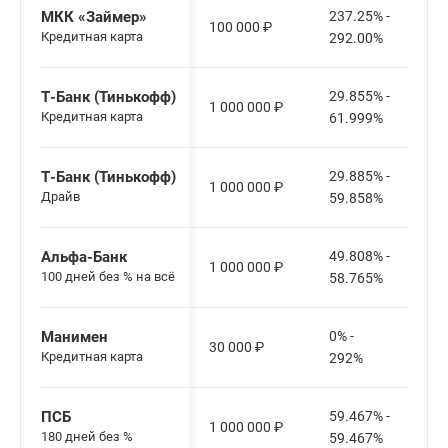
МКК «Займер»
237.25% -
100 000
₽
Кредитная карта
292.00%
Т-Банк (Тинькофф)
29.855% -
1 000 000
₽
Кредитная карта
61.999%
Т-Банк (Тинькофф)
29.885% -
1 000 000
₽
Драйв
59.858%
Альфа-Банк
49.808% -
1 000 000
₽
100 дней без % на всё
58.765%
Манимен
0% -
30 000
₽
Кредитная карта
292%
ПСБ
59.467% -
1 000 000
₽
180 дней без %
59.467%