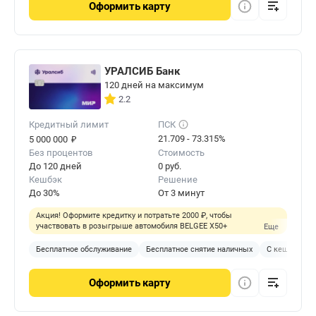
Оформить
карту
УРАЛСИБ Банк
120 дней на максимум
2.2
Кредитный лимит
ПСК
₽
21.709 - 73.315%
5 000 000
Без процентов
Стоимость
До 120 дней
0 руб.
Кешбэк
Решение
До 30%
От 3 минут
Акция! Оформите кредитку и потратьте 2000 ₽, чтобы
участвовать в розыгрыше автомобиля BELGEE X50+
Еще
Бесплатное обслуживание
Бесплатное снятие наличных
С кешбэком
Оформить
карту