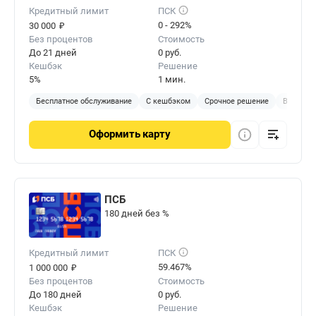
Кредитный лимит
ПСК
₽
0 - 292%
30 000
Без процентов
Стоимость
До 21 дней
0 руб.
Кешбэк
Решение
5%
1 мин.
Бесплатное обслуживание
С кешбэком
Срочное решение
Виртуал
Оформить
карту
ПСБ
180 дней без %
Кредитный лимит
ПСК
₽
59.467%
1 000 000
Без процентов
Стоимость
До 180 дней
0 руб.
Кешбэк
Решение