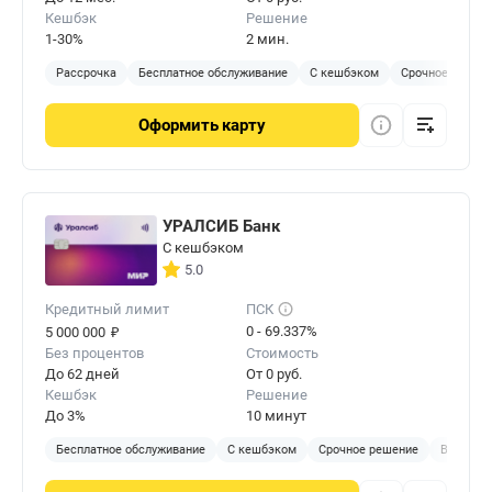
Кешбэк
Решение
1-30%
2 мин.
Рассрочка
Бесплатное обслуживание
С кешбэком
Срочное решен
Оформить
карту
УРАЛСИБ Банк
С кешбэком
5.0
Кредитный лимит
ПСК
₽
0 - 69.337%
5 000 000
Без процентов
Стоимость
До 62 дней
От 0 руб.
Кешбэк
Решение
До 3%
10 минут
Бесплатное обслуживание
С кешбэком
Срочное решение
В отделе