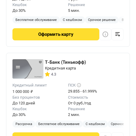
Кешбэк
Решение
До 30%
5 мин.
Бесплатное обслуживание
С кешбэком
Срочное решение
Виртуал
Оформить
карту
Т-Банк (Тинькофф)
Кредитная карта
4.3
Кредитный лимит
ПСК
₽
29.855 - 61.999%
1 000 000
Без процентов
Стоимость
До 120 дней
От 0 руб./год
Кешбэк
Решение
До 30%
2 мин.
Рассрочка
Бесплатное обслуживание
С кешбэком
Срочное решен