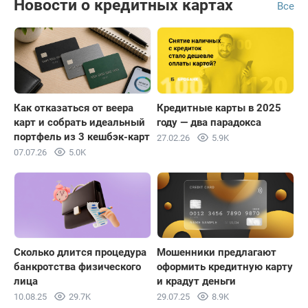
Новости о кредитных картах
Все
Как отказаться от веера
Кредитные карты в 2025
карт и собрать идеальный
году — два парадокса
портфель из 3 кешбэк-карт
27.02.26
5.9K
07.07.26
5.0K
Сколько длится процедура
Мошенники предлагают
банкротства физического
оформить кредитную карту
лица
и крадут деньги
10.08.25
29.7K
29.07.25
8.9K