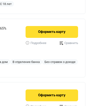
С 18 лет
765%
Оформить
карту
Сравнить
Подробнее
а дом
В отделение банка
Без справок о доходе
Оформить
карту