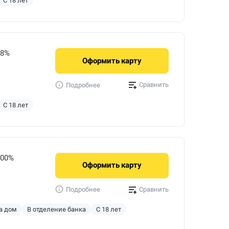
С 18 лет
98%
Оформить
карту
Сравнить
Подробнее
С 18 лет
900%
Оформить
карту
Сравнить
Подробнее
а дом
В отделение банка
С 18 лет