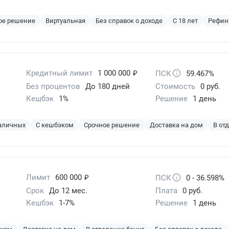
ое решение
Виртуальная
Без справок о доходе
С 18 лет
Рефин
₽
Кредитный лимит
1 000 000
ПСК
59.467%
Без процентов
До 180 дней
Стоимость
0 руб.
Кешбэк
1%
Решение
1 день
наличных
С кешбэком
Срочное решение
Доставка на дом
В от
₽
Лимит
600 000
ПСК
0 - 36.598%
Срок
До 12 мес.
Плата
0 руб.
Кешбэк
1-7%
Решение
1 день