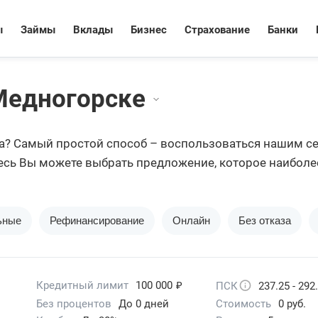
ы
Займы
Вклады
Бизнес
Страхование
Банки
Медногорске
ома? Самый простой способ – воспользоваться нашим с
есь Вы можете выбрать предложение, которое наиболе
 на
оформление кредитки
в Медногорске и дождаться з
ьные
Рефинансирование
Онлайн
Без отказа
₽
Кредитный лимит
100 000
ПСК
237.25 - 292
Без процентов
До 0 дней
Стоимость
0 руб.