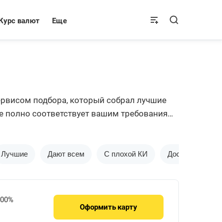
Курс валют
Еще
ервисом подбора, который собрал лучшие
е полно соответствует вашим требованиям.
вонка от представителя выбранного банка.
Лучшие
Дают всем
С плохой КИ
Доставка на до
.00%
Оформить
карту