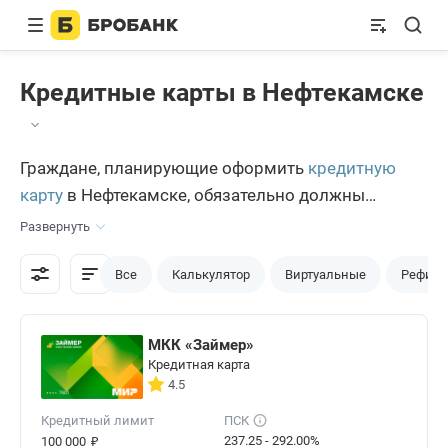
Кредитные карты в Нефтекамске
Граждане, планирующие оформить
кредитную
карту
в Нефтекамске, обязательно должны
попробовать эффективность ресурса Бробанк.ру.
Развернуть
Для нефтекамцев здесь собраны лучшие и
доступные предложения, и оформление
Все
Калькулятор
Виртуальные
Рефина
некоторых из них займет всего несколько минут.
МКК «Займер»
Кредитная карта
4.5
Кредитный лимит
ПСК
₽
237.25 - 292.00%
100 000