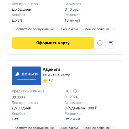
Без процентов
Стоимость
До 62 дней
От 0 руб.
Кешбэк
Решение
До 3%
10 минут
Бесплатное обслуживание
С кешбэком
Срочное решение
В отделе
Оформить
карту
АДеньги
Лимит на карту
5.0
Кредитный лимит
ПСК
₽
0 - 292%
30 000
Без процентов
Стоимость
До 30 дней
8 ₽/день за 1000 ₽
Кешбэк
Решение
Нет
От 2 мин.
Бесплатное обслуживание
С кешбэком
Срочное решение
Доставка