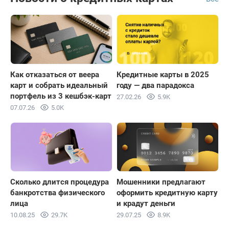
Как отказаться от веера
Кредитные карты в 2025
карт и собрать идеальный
году — два парадокса
портфель из 3 кешбэк-карт
27.02.26
5.9K
07.07.26
5.0K
Сколько длится процедура
Мошенники предлагают
банкротства физического
оформить кредитную карту
лица
и крадут деньги
10.08.25
29.7K
29.07.25
8.9K