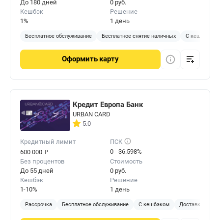
До 180 дней
0 руб.
Кешбэк
Решение
1%
1 день
Бесплатное обслуживание
Бесплатное снятие наличных
С кешбэком
Оформить
карту
Кредит Европа Банк
URBAN CARD
5.0
Кредитный лимит
ПСК
₽
0 - 36.598%
600 000
Без процентов
Стоимость
До 55 дней
0 руб.
Кешбэк
Решение
1-10%
1 день
Рассрочка
Бесплатное обслуживание
С кешбэком
Доставка на до