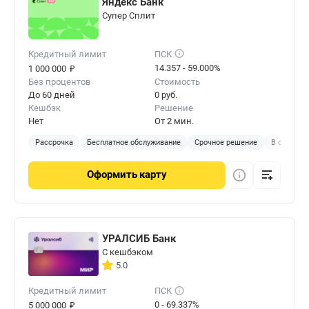
Яндекс Банк
Cупер Сплит
Кредитный лимит
ПСК
₽
14.357 - 59.000%
1 000 000
Без процентов
Стоимость
До 60 дней
0 руб.
Кешбэк
Решение
Нет
От 2 мин.
Рассрочка
Бесплатное обслуживание
Срочное решение
В отделен
Оформить
карту
УРАЛСИБ Банк
С кешбэком
5.0
Кредитный лимит
ПСК
₽
0 - 69.337%
5 000 000