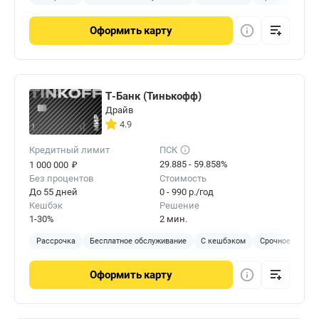
Оформить
карту
Т-Банк (Тинькофф)
Драйв
4.9
Кредитный лимит
ПСК
₽
29.885 - 59.858%
1 000 000
Без процентов
Стоимость
До 55 дней
0 - 990 р./год
Кешбэк
Решение
1-30%
2 мин.
Рассрочка
Бесплатное обслуживание
С кешбэком
Срочное решен
Оформить
карту