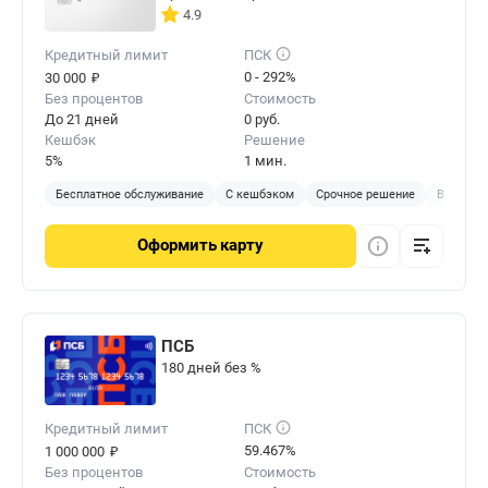
4.9
Кредитный лимит
ПСК
₽
0 - 292%
30 000
Без процентов
Стоимость
До 21 дней
0 руб.
Кешбэк
Решение
5%
1 мин.
Бесплатное обслуживание
С кешбэком
Срочное решение
Виртуал
Оформить
карту
ПСБ
180 дней без %
Кредитный лимит
ПСК
₽
59.467%
1 000 000
Без процентов
Стоимость