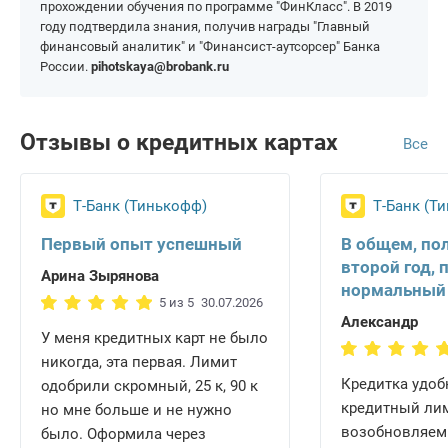
прохождении обучения по программе "ФинКласс". В 2019
году подтвердила знания, получив награды "Главный
финансовый аналитик" и "Финансист-аутсорсер" Банка
России.
pihotskaya@brobank.ru
Отзывы о кредитных картах
Все
Т-Банк (Тинькофф)
Т-Банк (Т
Первый опыт успешный
В общем, по
второй год, 
Арина Зырянова
нормальный
5 из 5
30.07.2026
Александр
У меня кредитных карт не было
никогда, эта первая. Лимит
Кредитка удобн
одобрили скромный, 25 к, 90 к
кредитный ли
но мне больше и не нужно
возобновляем
было. Оформила через