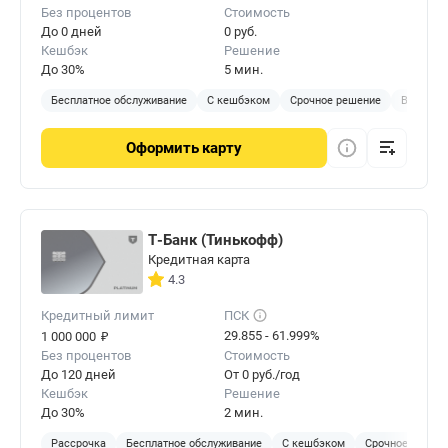
Без процентов
Стоимость
До 0 дней
0 руб.
Кешбэк
Решение
До 30%
5 мин.
Бесплатное обслуживание
С кешбэком
Срочное решение
Виртуал
Оформить
карту
Т-Банк (Тинькофф)
Кредитная карта
4.3
Кредитный лимит
ПСК
₽
29.855 - 61.999%
1 000 000
Без процентов
Стоимость
До 120 дней
От 0 руб./год
Кешбэк
Решение
До 30%
2 мин.
Рассрочка
Бесплатное обслуживание
С кешбэком
Срочное решен