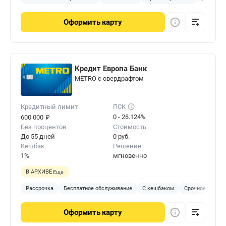
Оформить
карту
Кредит Европа Банк
METRO с овердрафтом
Кредитный лимит
ПСК
₽
0 - 28.124%
600 000
Без процентов
Стоимость
До 55 дней
0 руб.
Кешбэк
Решение
1%
мгновенно
В АРХИВЕ
Еще
Рассрочка
Бесплатное обслуживание
С кешбэком
Срочное решен
Оформить
карту