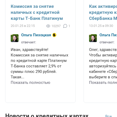
Комиссия за снятие
Как активир
наличных с кредитной
кредитную к
карты Т-Банк Платинум
СберБанка 
20.01.25 в 22:15
13.01.25 в 09:30
10297
1
Ольга Пихоцкая
Ольга Пи
отвечает:
отвечает:
Иван, здравствуйте!
Олег, здравств
Комиссия за снятие наличных
Чтобы активи
по кредитной карте Платинум
кредитную карт
Т-Банка составляет 2,9% от
авторизуйтесь
суммы плюс 290 рублей.
кабинете «Сбе
Такая...
выберите в спи
Показать полностью
Показать пол
Новости о кредитных картах
Все