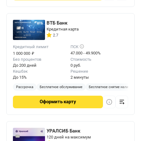
ВТБ Банк
Кредитная карта
2.7
Кредитный лимит
ПСК
₽
47.000 - 49.900%
1 000 000
Без процентов
Стоимость
До 200 дней
0 руб.
Кешбэк
Решение
До 15%
2 минуты
Рассрочка
Бесплатное обслуживание
Бесплатное снятие наличных
Оформить
карту
УРАЛСИБ Банк
120 дней на максимум