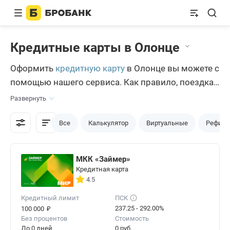
Кредитные карты в Олонце
Оформить
кредитную карту
в Олонце вы можете с
помощью нашего сервиса. Как правило, поездка
в один банк не обязательно может увенчаться
Развернуть
успехом, поэтому, чтобы подобрать кредитную
карту и получить одобрение, олончанину нужно
Все
Калькулятор
Виртуальные
Рефина
посетить несколько кредитных организаций. С
помощью нашего сервиса, вы можете подать
МКК «Займер»
заявки во все интересующие банки прямо из
Кредитная карта
дома.
4.5
Кредитный лимит
ПСК
₽
237.25 - 292.00%
100 000
Без процентов
Стоимость
До 0 дней
0 руб.