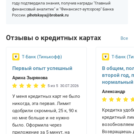
году подтвердила знания, получив награды "Главный
финансовый аналитик" и "Финансист-аутсорсер" Банка
России.
pihotskaya@brobank.ru
Отзывы о кредитных картах
Все
Т-Банк (Тинькофф)
Т-Банк (Т
Первый опыт успешный
В общем, по
второй год, 
Арина Зырянова
нормальный
5 из 5
30.07.2026
Александр
У меня кредитных карт не было
никогда, эта первая. Лимит
Кредитка удобн
одобрили скромный, 25 к, 90 к
кредитный ли
но мне больше и не нужно
возобновляем
было. Оформила через
Возвращаешь д
приложение за 5 минут, на