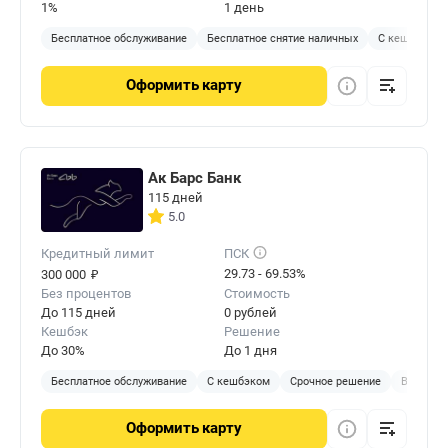
1%
1 день
Бесплатное обслуживание
Бесплатное снятие наличных
С кешбэком
Оформить
карту
Ак Барс Банк
115 дней
5.0
Кредитный лимит
ПСК
₽
29.73 - 69.53%
300 000
Без процентов
Стоимость
До 115 дней
0 рублей
Кешбэк
Решение
До 30%
До 1 дня
Бесплатное обслуживание
С кешбэком
Срочное решение
В отделе
Оформить
карту