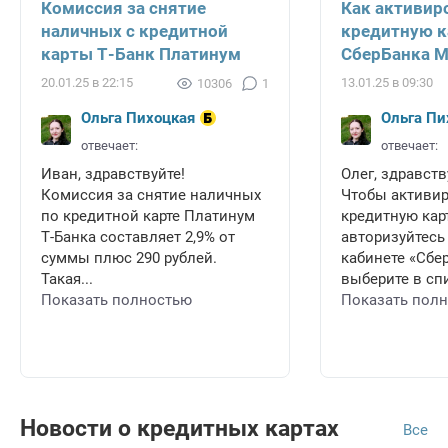
Комиссия за снятие
Как активир
наличных с кредитной
кредитную к
карты Т-Банк Платинум
СберБанка 
20.01.25 в 22:15
13.01.25 в 09:30
10306
1
Ольга Пихоцкая
Ольга Пи
отвечает:
отвечает:
Иван, здравствуйте!
Олег, здравств
Комиссия за снятие наличных
Чтобы активи
по кредитной карте Платинум
кредитную карт
Т-Банка составляет 2,9% от
авторизуйтесь
суммы плюс 290 рублей.
кабинете «Сбе
Такая...
выберите в спи
Показать полностью
Показать пол
Новости о кредитных картах
Все