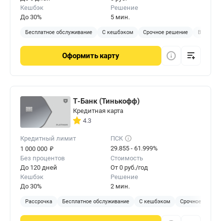
Кешбэк
Решение
До 30%
5 мин.
Бесплатное обслуживание
С кешбэком
Срочное решение
Виртуал
Оформить
карту
Т-Банк (Тинькофф)
Кредитная карта
4.3
Кредитный лимит
ПСК
₽
29.855 - 61.999%
1 000 000
Без процентов
Стоимость
До 120 дней
От 0 руб./год
Кешбэк
Решение
До 30%
2 мин.
Рассрочка
Бесплатное обслуживание
С кешбэком
Срочное решен