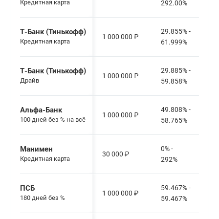
Кредитная карта
292.00%
Т-Банк (Тинькофф)
29.855% -
1 000 000
₽
Кредитная карта
61.999%
Т-Банк (Тинькофф)
29.885% -
1 000 000
₽
Драйв
59.858%
Альфа-Банк
49.808% -
1 000 000
₽
100 дней без % на всё
58.765%
Манимен
0% -
30 000
₽
Кредитная карта
292%
ПСБ
59.467% -
1 000 000
₽
180 дней без %
59.467%