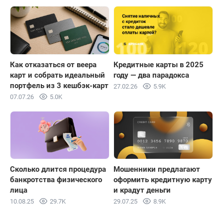
Как отказаться от веера
Кредитные карты в 2025
карт и собрать идеальный
году — два парадокса
портфель из 3 кешбэк-карт
27.02.26
5.9K
07.07.26
5.0K
Сколько длится процедура
Мошенники предлагают
банкротства физического
оформить кредитную карту
лица
и крадут деньги
10.08.25
29.7K
29.07.25
8.9K