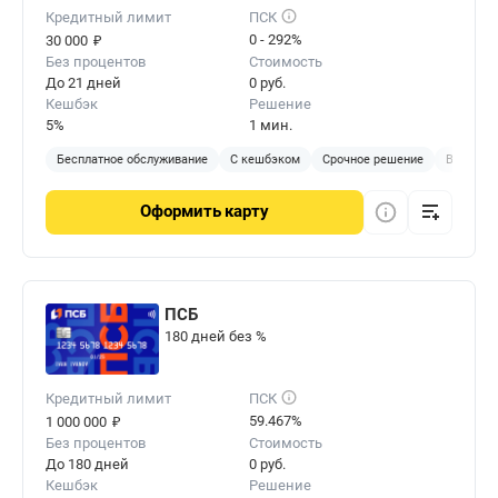
Кредитный лимит
ПСК
₽
0 - 292%
30 000
Без процентов
Стоимость
До 21 дней
0 руб.
Кешбэк
Решение
5%
1 мин.
Бесплатное обслуживание
С кешбэком
Срочное решение
Виртуал
Оформить
карту
ПСБ
180 дней без %
Кредитный лимит
ПСК
₽
59.467%
1 000 000
Без процентов
Стоимость
До 180 дней
0 руб.
Кешбэк
Решение