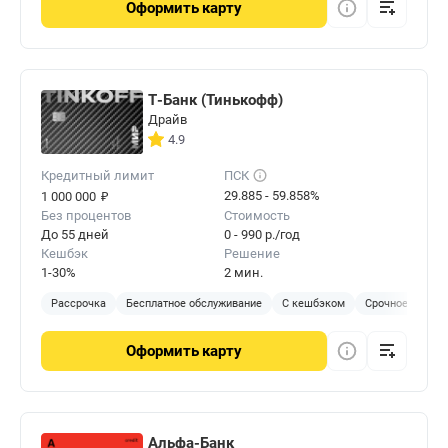
Оформить
карту
Т-Банк (Тинькофф)
Драйв
4.9
Кредитный лимит
ПСК
₽
29.885 - 59.858%
1 000 000
Без процентов
Стоимость
До 55 дней
0 - 990 р./год
Кешбэк
Решение
1-30%
2 мин.
Рассрочка
Бесплатное обслуживание
С кешбэком
Срочное решен
Оформить
карту
Альфа-Банк