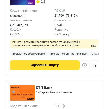
2.2
Кредитный лимит
ПСК
₽
21.709 - 73.315%
5 000 000
Без процентов
Стоимость
До 120 дней
0 руб.
Кешбэк
Решение
До 30%
От 3 минут
Акция! Оформите кредитку и потратьте 2000 ₽, чтобы
участвовать в розыгрыше автомобиля BELGEE X50+
Еще
Бесплатное обслуживание
Бесплатное снятие наличных
С кешбэком
Оформить
карту
ОТП Банк
120 дней без процентов
Кредитный лимит
ПСК