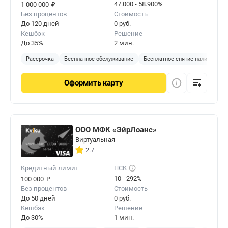
₽
47.000 - 58.900%
1 000 000
Без процентов
Стоимость
До 120 дней
0 руб.
Кешбэк
Решение
До 35%
2 мин.
Рассрочка
Бесплатное обслуживание
Бесплатное снятие наличных
Оформить
карту
ООО МФК «ЭйрЛоанс»
Виртуальная
2.7
Кредитный лимит
ПСК
₽
10 - 292%
100 000
Без процентов
Стоимость
До 50 дней
0 руб.
Кешбэк
Решение
До 30%
1 мин.