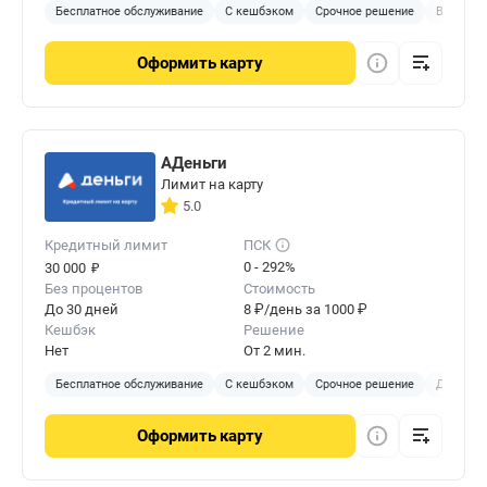
Бесплатное обслуживание
С кешбэком
Срочное решение
Виртуал
Оформить
карту
АДеньги
Лимит на карту
5.0
Кредитный лимит
ПСК
₽
0 - 292%
30 000
Без процентов
Стоимость
До 30 дней
8 ₽/день за 1000 ₽
Кешбэк
Решение
Нет
От 2 мин.
Бесплатное обслуживание
С кешбэком
Срочное решение
Доставка
Оформить
карту