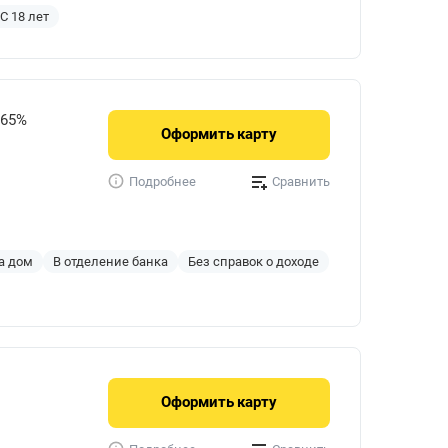
С 18 лет
765%
Оформить
карту
Сравнить
Подробнее
а дом
В отделение банка
Без справок о доходе
Оформить
карту