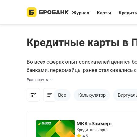
Журнал
Карты
Кредит
Кредитные карты в 
Во всех сферах опыт соискателей ценится б
банками, первомайцы ранее сталкивались
истории размещены в соответствующей кате
Развернуть
Все
Калькулятор
Виртуал
МКК «Займер»
Кредитная карта
4.5