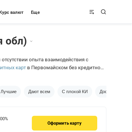
Курс валют
Еще
 обл)
и отсутствии опыта взаимодействия с
итных карт
в Первомайском без кредитной
Лучшие
Дают всем
С плохой КИ
Доставка на до
.00%
Оформить
карту