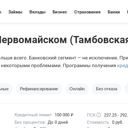
ы
Займы
Вклады
Бизнес
Страхование
Банки
Первомайском (Тамбовская
ольше всего. Банковский сегмент — не исключение. Пр
 с некоторыми проблемами. Программы получения
кред
гории на портале Бробанк.ру.
ьные
Рефинансирование
Онлайн
Без отказа
₽
Кредитный лимит
100 000
ПСК
237.25 - 292
Без процентов
До 0 дней
Стоимость
0 руб.