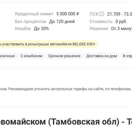
₽
Кредитный лимит
5 000 000
ПСК
21.709 - 73.
Без процентов
До 120 дней
Стоимость
0 руб.
Кешбэк
До 30%
Решение
От 3 мину
бы участвовать в розыгрыше автомобиля BELGEE X50+
наличных
С кешбэком
Срочное решение
Доставка на дом
В от
ков. Рекомендуем уточнять актуальные тарифы на сайте, по телефонам,
омайском (Тамбовская обл) - То