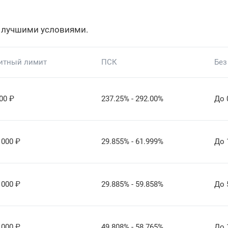
 лучшими условиями.
итный лимит
ПСК
Без
00
₽
237.25% - 292.00%
До 
 000
₽
29.855% - 61.999%
До 
 000
₽
29.885% - 59.858%
До 
 000
₽
49.808% - 58.765%
До 