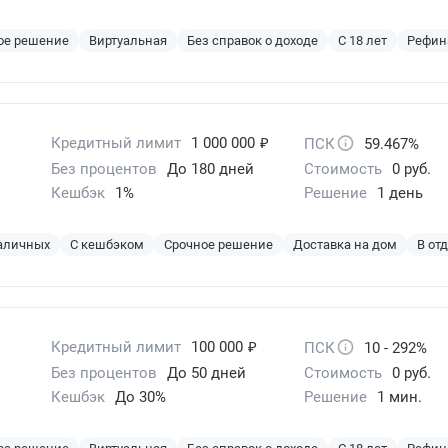
ое решение
Виртуальная
Без справок о доходе
С 18 лет
Рефин
₽
Кредитный лимит
1 000 000
ПСК
59.467%
Без процентов
До 180 дней
Стоимость
0 руб.
Кешбэк
1%
Решение
1 день
наличных
С кешбэком
Срочное решение
Доставка на дом
В от
₽
Кредитный лимит
100 000
ПСК
10 - 292%
Без процентов
До 50 дней
Стоимость
0 руб.
Кешбэк
До 30%
Решение
1 мин.