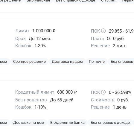
ое решение
Виртуальная
Без справок о доходе
С 18 лет
Рефин
₽
Лимит
1 000 000
ПСК
29,855 - 61,
Срок
До 12 мес.
Плата
От 0 руб.
Кешбэк
1-30%
Решение
2 мин.
эком
Срочное решение
Доставка на дом
По почте
Без справок
₽
Кредитный лимит
600 000
ПСК
0 - 36.598%
Без процентов
До 55 дней
Стоимость
0 руб.
Кешбэк
1-10%
Решение
1 день
эком
Доставка на дом
В отделение банка
Без справок о доходе