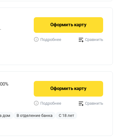
Оформить
карту
.
Сравнить
Подробнее
900%
Оформить
карту
Сравнить
Подробнее
а дом
В отделение банка
С 18 лет