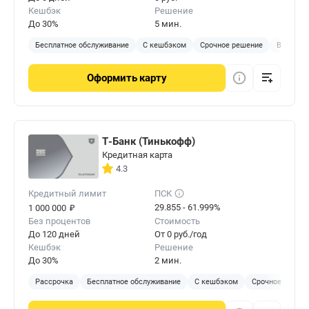
Кешбэк
Решение
До 30%
5 мин.
Бесплатное обслуживание
С кешбэком
Срочное решение
Виртуал
Оформить
карту
Т-Банк (Тинькофф)
Кредитная карта
4.3
Кредитный лимит
ПСК
₽
29.855 - 61.999%
1 000 000
Без процентов
Стоимость
До 120 дней
От 0 руб./год
Кешбэк
Решение
До 30%
2 мин.
Рассрочка
Бесплатное обслуживание
С кешбэком
Срочное решен