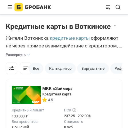
Кредитные карты в Воткинске
Жители Воткинска
кредитные карты
оформляют
не через прямое взаимодействие с кредитором, а
на банковском портале Бробанк.ру. Перед
Развернуть
оформлением воткинцы внимательно изучают
условия выбранного ими продукта, сравнивают
Все
Калькулятор
Виртуальные
Рефина
его с похожими предложениями, и только потом
подают заявку.
МКК «Займер»
Кредитная карта
4.5
Кредитный лимит
ПСК
₽
237.25 - 292.00%
100 000
Без процентов
Стоимость
До 0 дней
0 руб.