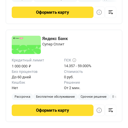
Оформить
карту
Яндекс Банк
Cупер Сплит
Кредитный лимит
ПСК
₽
14.357 - 59.000%
1 000 000
Без процентов
Стоимость
До 60 дней
0 руб.
Кешбэк
Решение
Нет
От 2 мин.
Рассрочка
Бесплатное обслуживание
Срочное решение
В отделен
Оформить
карту