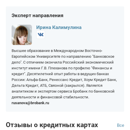
Можга
Сарапул
На 90 000 рублей
На 300 000 рублей
На 145 дней
На 200 дней
Эксперт направления
На 100 000 рублей
На 400 000 рублей
На 150 дней
На 365 дней
На 150 000 рублей
На 500 000 рублей
Ирина Калимулина
На 200 000 рублей
На 1 000 000 рублей
Высшее образование в Международном Восточно-
Европейском Университете по направлению "Банковское
дело". С отличием окончила Российский экономический
институт имени Г.В. Плеханова по профилю "Финансы и
кредит". Десятилетний опыт работы в ведущих банках
России: Альфа-Банк, Ренессанс Кредит, Хоум Кредит Банк,
Дельта Кредит, АТБ, Связной (закрылся). Является
аналитиком и экспертом сервиса Бробанк по банковской
деятельности и финансовой стабильности.
rusanova@brobank.ru
Отзывы о кредитных картах
Все