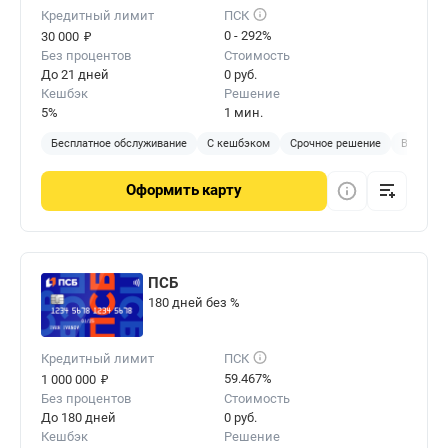
Кредитный лимит
ПСК
₽
0 - 292%
30 000
Без процентов
Стоимость
До 21 дней
0 руб.
Кешбэк
Решение
5%
1 мин.
Бесплатное обслуживание
С кешбэком
Срочное решение
Виртуал
Оформить
карту
ПСБ
180 дней без %
Кредитный лимит
ПСК
₽
59.467%
1 000 000
Без процентов
Стоимость
До 180 дней
0 руб.
Кешбэк
Решение