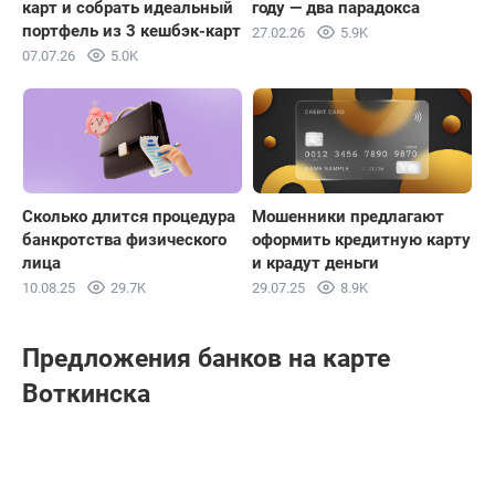
карт и собрать идеальный
году — два парадокса
портфель из 3 кешбэк-карт
27.02.26
5.9K
07.07.26
5.0K
Сколько длится процедура
Мошенники предлагают
банкротства физического
оформить кредитную карту
лица
и крадут деньги
10.08.25
29.7K
29.07.25
8.9K
Предложения банков на карте
Воткинска