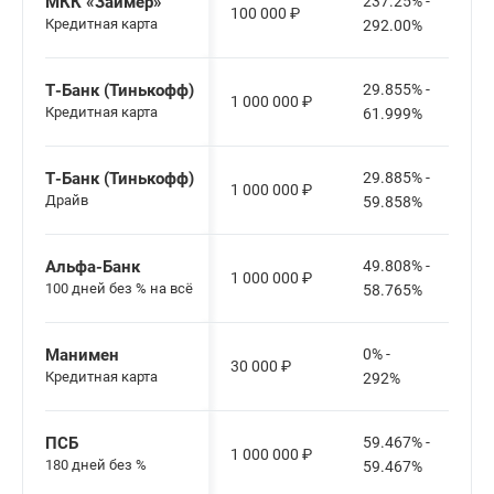
МКК «Займер»
237.25% -
100 000
₽
Кредитная карта
292.00%
Т-Банк (Тинькофф)
29.855% -
1 000 000
₽
Кредитная карта
61.999%
Т-Банк (Тинькофф)
29.885% -
1 000 000
₽
Драйв
59.858%
Альфа-Банк
49.808% -
1 000 000
₽
100 дней без % на всё
58.765%
Манимен
0% -
30 000
₽
Кредитная карта
292%
ПСБ
59.467% -
1 000 000
₽
180 дней без %
59.467%