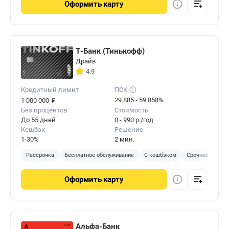
Оформить
карту
Т-Банк (Тинькофф)
Драйв
4.9
Кредитный лимит
ПСК
₽
29.885 - 59.858%
1 000 000
Без процентов
Стоимость
До 55 дней
0 - 990 р./год
Кешбэк
Решение
1-30%
2 мин.
Рассрочка
Бесплатное обслуживание
С кешбэком
Срочное решен
Оформить
карту
Альфа-Банк