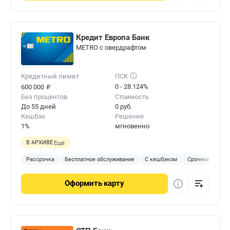
Кредит Европа Банк
METRO с овердрафтом
Кредитный лимит
ПСК
₽
0 - 28.124%
600 000
Без процентов
Стоимость
До 55 дней
0 руб.
Кешбэк
Решение
1%
мгновенно
В АРХИВЕ
Еще
Рассрочка
Бесплатное обслуживание
С кешбэком
Срочное решен
Оформить
карту