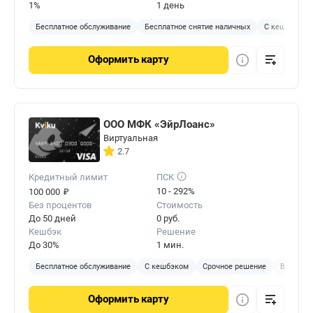
1%
1 день
Бесплатное обслуживание
Бесплатное снятие наличных
С кешбэком
Оформить
карту
ООО МФК «ЭйрЛоанс»
Виртуальная
2.7
Кредитный лимит
ПСК
₽
10 - 292%
100 000
Без процентов
Стоимость
До 50 дней
0 руб.
Кешбэк
Решение
До 30%
1 мин.
Бесплатное обслуживание
С кешбэком
Срочное решение
Виртуал
Оформить
карту