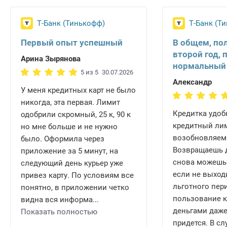
Т-Банк (Тинькофф)
Т-Банк (Т
Первый опыт успешный
В общем, по
второй год, 
Арина Зырянова
нормальный
5 из 5
30.07.2026
Александр
У меня кредитных карт не было
никогда, эта первая. Лимит
Кредитка удобн
одобрили скромный, 25 к, 90 к
кредитный ли
но мне больше и не нужно
возобновляем
было. Оформила через
Возвращаешь д
приложение за 5 минут, на
снова можешь 
следующий день курьер уже
если не выход
привез карту. По условиям все
льготного пери
понятно, в приложении четко
пользование 
видна вся информа...
деньгами даже
Показать полностью
придется. В сл