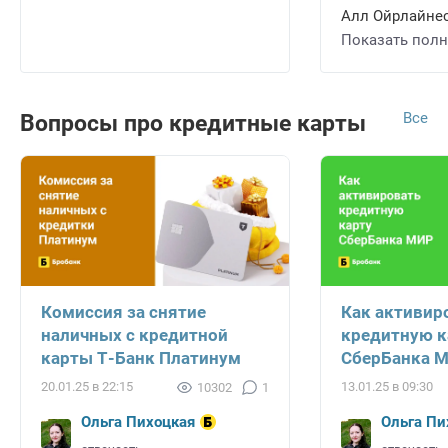
Алл Ойрлайнес 
Показать пол
Все
Вопросы про кредитные карты
Комиссия за снятие
Как активир
наличных с кредитной
кредитную к
карты Т-Банк Платинум
СберБанка 
20.01.25 в 22:15
13.01.25 в 09:30
10302
1
Ольга Пихоцкая
Ольга Пи