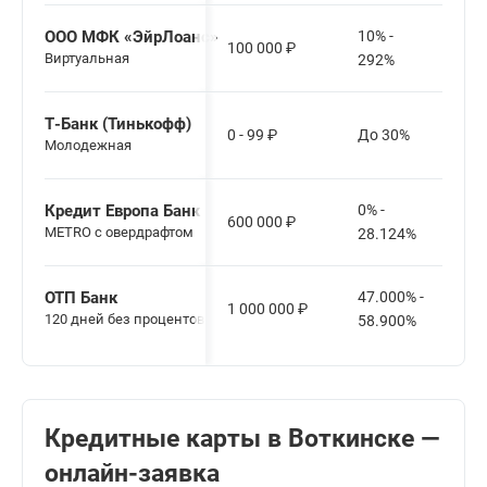
ООО МФК «ЭйрЛоанс»
10% -
100 000
₽
Виртуальная
292%
Т-Банк (Тинькофф)
0 - 99
₽
До 30%
Молодежная
Кредит Европа Банк
0% -
600 000
₽
METRO с овердрафтом
28.124%
ОТП Банк
47.000% -
1 000 000
₽
120 дней без процентов
58.900%
Кредитные карты в Воткинске —
онлайн-заявка