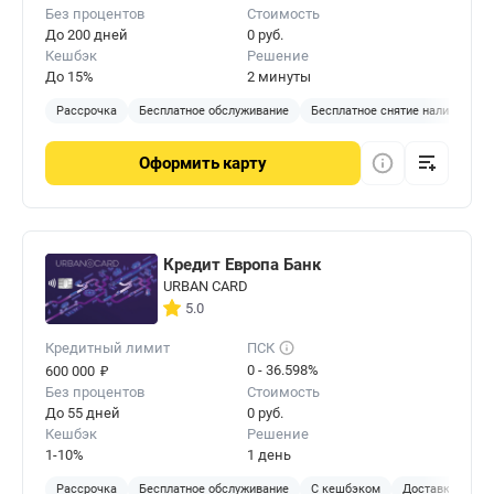
Без процентов
Стоимость
До 200 дней
0 руб.
Кешбэк
Решение
До 15%
2 минуты
Рассрочка
Бесплатное обслуживание
Бесплатное снятие наличных
Оформить
карту
Кредит Европа Банк
URBAN CARD
5.0
Кредитный лимит
ПСК
₽
0 - 36.598%
600 000
Без процентов
Стоимость
До 55 дней
0 руб.
Кешбэк
Решение
1-10%
1 день
Рассрочка
Бесплатное обслуживание
С кешбэком
Доставка на до