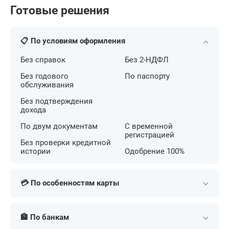
Готовые решения
📋 По условиям оформления
Без справок
Без 2-НДФЛ
Без годового
По паспорту
обслуживания
Без подтверждения
дохода
По двум документам
С временной
регистрацией
Без проверки кредитной
истории
Одобрение 100%
💳 По особенностям карты
С беспроцентным
С кешбэком на АЗС
периодом
🏦 По банкам
С большим лимитом
С льготным периодом