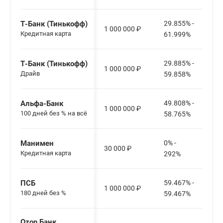
Т-Банк (Тинькофф)
29.855% -
1 000 000
₽
Кредитная карта
61.999%
Т-Банк (Тинькофф)
29.885% -
1 000 000
₽
Драйв
59.858%
Альфа-Банк
49.808% -
1 000 000
₽
100 дней без % на всё
58.765%
Манимен
0% -
30 000
₽
Кредитная карта
292%
ПСБ
59.467% -
1 000 000
₽
180 дней без %
59.467%
Ozon Банк