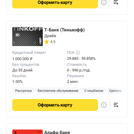
Оформить
карту
Т-Банк (Тинькофф)
Драйв
4.9
Кредитный лимит
ПСК
₽
29.885 - 59.858%
1 000 000
Без процентов
Стоимость
До 55 дней
0 - 990 р./год
Кешбэк
Решение
1-30%
2 мин.
Рассрочка
Бесплатное обслуживание
С кешбэком
Срочное решен
Оформить
карту
Альфа-Банк