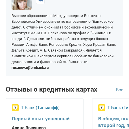
На 200 000 рублей
На 1 000 000 рублей
Высшее образование в Международном Восточно-
Европейском Университете по направлению "Банковское
дело". С отличием окончила Российский экономический
институт имени Г.В. Плеханова по профилю "Финансы и
кредит". Десятилетний опыт работы в ведущих банках
России: Альфа-Банк, Ренессанс Кредит, Хоум Кредит Банк,
Дельта Кредит, АТБ, Связной (закрылся). Является
аналитиком и экспертом сервиса Бробанк по банковской
деятельности и финансовой стабильности.
rusanova@brobank.ru
Отзывы о кредитных картах
Все
Т-Банк (Тинькофф)
Т-Банк (Т
Первый опыт успешный
В общем, по
второй год, 
Арина Зырянова