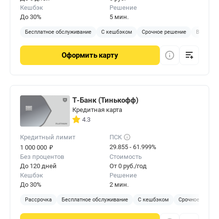
Кешбэк
Решение
До 30%
5 мин.
Бесплатное обслуживание
С кешбэком
Срочное решение
Виртуал
Оформить
карту
Т-Банк (Тинькофф)
Кредитная карта
4.3
Кредитный лимит
ПСК
₽
29.855 - 61.999%
1 000 000
Без процентов
Стоимость
До 120 дней
От 0 руб./год
Кешбэк
Решение
До 30%
2 мин.
Рассрочка
Бесплатное обслуживание
С кешбэком
Срочное решен