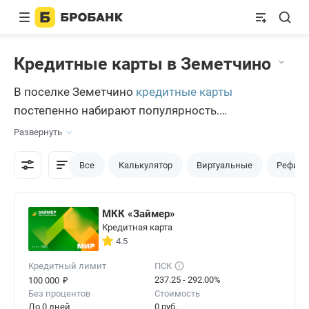
Кредитные карты в Земетчино
В поселке Земетчино
кредитные карты
постепенно набирают популярность.
Потенциальные клиенты ничем не рискуют при
Развернуть
оформлении продуктов на портале Бробанк.ру.
Для удачного оформления достаточно заполнить
Все
Калькулятор
Виртуальные
Рефина
форму заявки. Также можно заполнить сразу
несколько заявок в различные банки, чтобы
МКК «Займер»
гарантировано получить кредитную карту.
Кредитная карта
4.5
Кредитный лимит
ПСК
₽
237.25 - 292.00%
100 000
Без процентов
Стоимость
До 0 дней
0 руб.