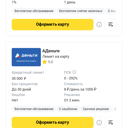
1%
1 день
Бесплатное обслуживание
Бесплатное снятие наличных
С кешбэком
Оформить
карту
АДеньги
Лимит на карту
5.0
Кредитный лимит
ПСК
₽
0 - 292%
30 000
Без процентов
Стоимость
До 30 дней
8 ₽/день за 1000 ₽
Кешбэк
Решение
Нет
От 2 мин.
Бесплатное обслуживание
С кешбэком
Срочное решение
Доставка
Оформить
карту