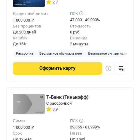
2.7
Кредитный лимит
ПСК
₽
47.000 - 49.900%
1 000 000
Без процентов
Стоимость
До 200 дней
0 руб.
Кешбэк
Решение
До 15%
2 минуты
Рассрочка
Бесплатное обслуживание
Бесплатное снятие наличных
Оформить
карту
Т-Банк (Тинькофф)
С рассрочкой
3.9
Лимит
ПСК
₽
29,855 - 61,999%
1 000 000
Срок
Плата
До 12 мес.
От 0 руб.