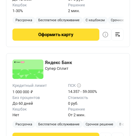
Кешбэк
Решение
1-30%
2 мин.
Рассрочка
Бесплатное обслуживание
С кешбэком
Срочное решен
Оформить
карту
Яндекс Банк
Cупер Сплит
Кредитный лимит
ПСК
₽
14.357 - 59.000%
1 000 000
Без процентов
Стоимость
До 60 дней
0 руб.
Кешбэк
Решение
Нет
От 2 мин.
Рассрочка
Бесплатное обслуживание
Срочное решение
В отделен