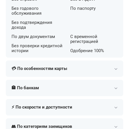
Без годового
По паспорту
обслуживания
Без подтверждения
дохода
По двум документам
С временной
регистрацией
Без проверки кредитной
истории
Одобрение 100%
💳 По особенностям карты
С беспроцентным
С кешбэком на АЗС
периодом
🏦 По банкам
С большим лимитом
С льготным периодом
С бесконтактной
Т-Банк (Тинькофф)
Сбербанк
С кешбэком
оплатой
⚡ По скорости и доступности
Альфа-Банк
МТС Банк
С бонусными милями
С низкой ставкой
ВТБ
Газпромбанк
В день обращения
Экспресс
Для онлайн покупок
Премиум
Совкомбанк
Россельхозбанк
👥 По категориям заемщиков
Срочно
По почте