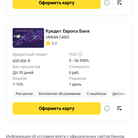
Оформить
карту
Кредит Европа Банк
URBAN CARD
5.0
Кредитный лимит
ПСК
₽
0 - 36.598%
600 000
Без процентов
Стоимость
До 55 дней
0 руб.
Кешбэк
Решение
1-10%
1 день
Рассрочка
Бесплатное обслуживание
С кешбэком
Доставка на до
Оформить
карту
Информация об условиях взята с официальных сайтов банков.