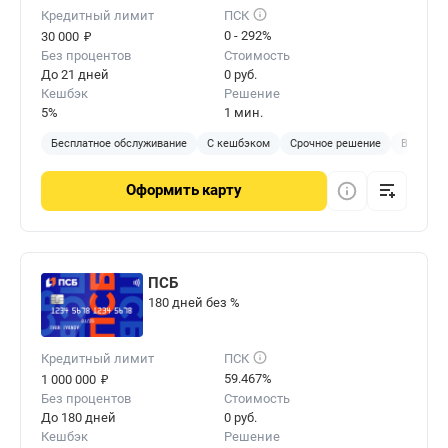
Кредитный лимит
ПСК
₽
0 - 292%
30 000
Без процентов
Стоимость
До 21 дней
0 руб.
Кешбэк
Решение
5%
1 мин.
Бесплатное обслуживание
С кешбэком
Срочное решение
Виртуал
Оформить
карту
ПСБ
180 дней без %
Кредитный лимит
ПСК
₽
59.467%
1 000 000
Без процентов
Стоимость
До 180 дней
0 руб.
Кешбэк
Решение