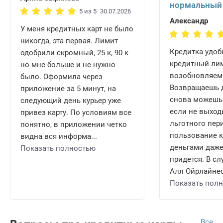
нормальный
5 из 5
30.07.2026
Александр
У меня кредитных карт не было
никогда, эта первая. Лимит
Кредитка удобн
одобрили скромный, 25 к, 90 к
кредитный ли
но мне больше и не нужно
возобновляем
было. Оформила через
Возвращаешь д
приложение за 5 минут, на
снова можешь 
следующий день курьер уже
если не выход
привез карту. По условиям все
льготного пери
понятно, в приложении четко
пользование 
видна вся информа...
деньгами даже
Показать полностью
придется. В сл
Алл Ойрлайнес 
Показать пол
Все