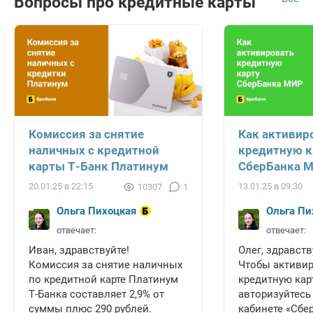
Вопросы про кредитные карты
Комиссия за снятие
Как активир
наличных с кредитной
кредитную к
карты Т-Банк Платинум
СберБанка 
20.01.25 в 22:15
13.01.25 в 09:30
10307
1
Ольга Пихоцкая
Ольга Пи
отвечает:
отвечает:
Иван, здравствуйте!
Олег, здравств
Комиссия за снятие наличных
Чтобы активи
по кредитной карте Платинум
кредитную карт
Т-Банка составляет 2,9% от
авторизуйтесь
суммы плюс 290 рублей.
кабинете «Сбе