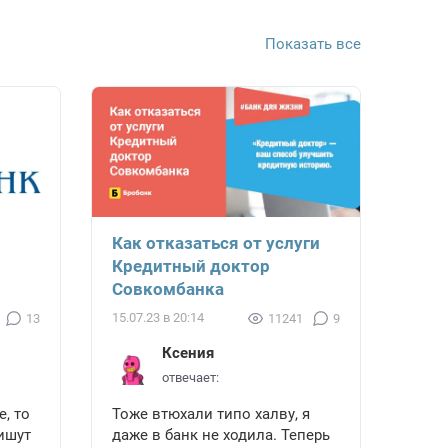
Показать все
Как отказаться от услуги
Кредитный доктор
Совкомбанка
15.07.23 в 20:14
13
11241
9
Ксения
отвечает:
, то
Тоже втюхали типо халву, я
ишут
даже в банк не ходила. Теперь