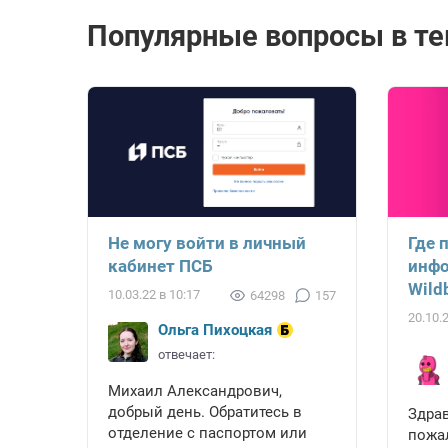
Популярные вопросы в те
Не могу войти в личный
Где 
кабинет ПСБ
инфо
Wild
10.03.22 в 10:17
64298
157
20.10.
Ольга Пихоцкая
отвечает:
Михаил Александрович,
добрый день. Обратитесь в
Здрав
отделение с паспортом или
пожа