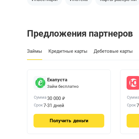
Предложения партнеров
Займы
Кредитные карты
Дебетовые карты
Екапуста
Займ бесплатно
₽
Сумма
Сумм
30 000
Срок
7-31 дней
Срок
7
Получить
деньги