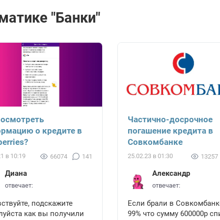
матике "Банки"
посмотреть
Частично-досрочное
рмацию о кредите в
погашение кредита в
berries?
Совкомбанке
21 в 10:19
25.02.23 в 01:30
66074
141
13257
Диана
Александр
отвечает:
отвечает:
ствуйте, подскажите
Если брали в Совкомбанке
луйста как вы получили
99% что сумму 600000р сп