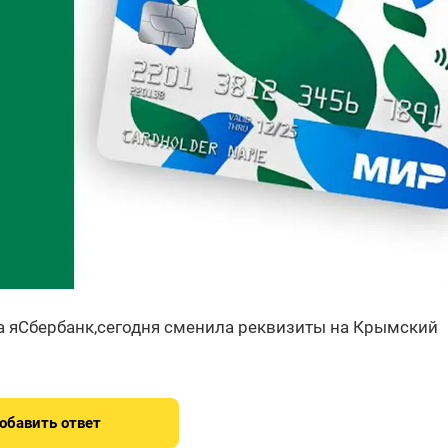
а яСбербанк,сегодня сменила реквизиты на Крымский
обавить ответ