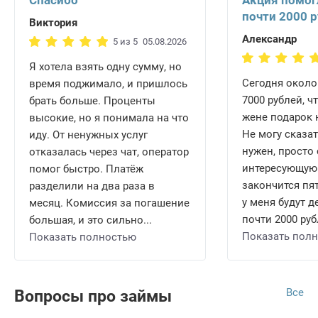
Спасибо
Акция помог
почти 2000 
Виктория
Александр
5 из 5
05.08.2026
Я хотела взять одну сумму, но
Сегодня около
время поджимало, и пришлось
7000 рублей, ч
брать больше. Проценты
жене подарок 
высокие, но я понимала на что
Не могу сказат
иду. От ненужных услуг
нужен, просто 
отказалась через чат, оператор
интересующую 
помог быстро. Платёж
закончится пят
разделили на два раза в
у меня будут 
месяц. Комиссия за погашение
почти 2000 рубл
большая, и это сильно...
Показать пол
Показать полностью
Все
Вопросы про займы