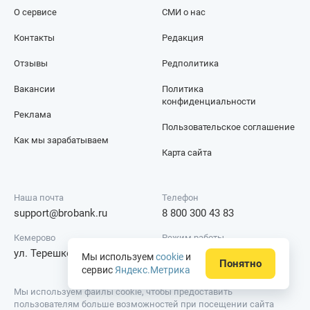
О сервисе
СМИ о нас
Контакты
Редакция
Отзывы
Редполитика
Вакансии
Политика
конфиденциальности
Реклама
Пользовательское соглашение
Как мы зарабатываем
Карта сайта
Наша почта
Телефон
support@brobank.ru
8 800 300 43 83
Кемерово
Режим работы
ул. Терешковой, 18А
Круглосуточно
Мы используем
cookie
и
Понятно
сервис
Яндекс.Метрика
Мы используем файлы cookie, чтобы предоставить
пользователям больше возможностей при посещении сайта