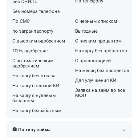
По телефону
Без СНИЛС
Без номера телефона
По СМС
С черным списком
по загранпаспорту
Выгодные
С высоким одобрением
С низким процентом
100% одобрение
На карту без процентов
С автоматическим
С пролонгацией
одобрением
На месяц без процентов
На карту без отказа
Для улучшения КИ
На карту с плохой КИ
Заявка на займ во все
На карту с нулевым
МФО
балансом
На карту безработным
🏦 По типу займа