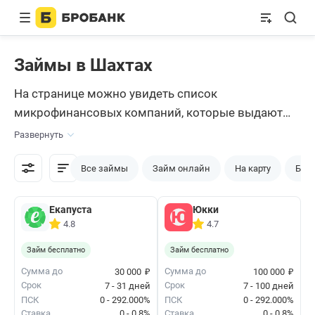
Займы в Шахтах
На странице можно увидеть список
микрофинансовых компаний, которые выдают
займы в Шахтах. Получить деньги можно
Развернуть
дистанционно уже через 15 минут. Изучите
программы, сравните условия и подайте заявку
Все займы
Займ онлайн
На карту
Без 
через сайт сервиса Бробанк.
Екапуста
Юкки
4.8
4.7
Займ бесплатно
Займ бесплатно
₽
₽
Сумма до
Сумма до
30 000
100 000
Срок
Срок
7 - 31 дней
7 - 100 дней
ПСК
0 - 292.000%
ПСК
0 - 292.000%
Ставка
0 - 0.8%
Ставка
0 - 0.8%