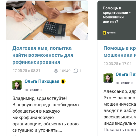
Долговая яма, попытка
Помощь в кр
найти возможность для
мошенники и
рефинансирования
20.03.25 в 17:04
27.05.25 в 08:31
10949
1
Ольга Пи
Ольга Пихоцкая
отвечает:
отвечает:
Александр, зд
Это — распрос
Владимир, здравствуйте!
мошенническая
В первую очередь необходимо
вводят в забл
обращаться в каждую
рассказывая, 
микрофинансовую
индивидуально
организацию, объяснять свою
Показать пол
ситуацию и уточнять,...