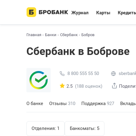
Журнал
Карты
Кредит
Главная
Банки
Сбербанк
Бобров
Сбербанк в Боброве
8 800 555 55 50
sberbank
2.5
(188 оценок)
Подели
О банке
Отзывы
310
Поддержка
927
Вклад
Отделения:
1
Банкоматы:
5