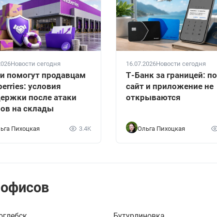
2026
Новости сегодня
16.07.2026
Новости сегодня
и помогут продавцам
Т-Банк за границей: п
berries: условия
сайт и приложение не
ержки после атаки
открываются
ов на склады
ьга Пихоцкая
3.4K
Ольга Пихоцкая
 офисов
оглебск
Бутурлиновка