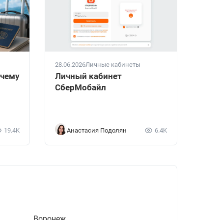
28.06.2026
Личные кабинеты
очему
Личный кабинет
СберМобайл
19.4K
Анастасия Подолян
6.4K
Воронеж