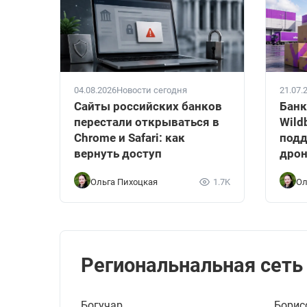
04.08.2026
Новости сегодня
21.07.
Сайты российских банков
Банк
перестали открываться в
Wild
Chrome и Safari: как
подд
вернуть доступ
дрон
Ольга Пихоцкая
1.7K
Ол
Региональнальная сеть
Богучар
Борис