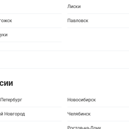
Лиски
гожск
Павловск
уки
сии
-Петербург
Новосибирск
й Новгород
Челябинск
Ростов-на-Дону