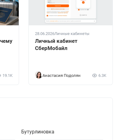
28.06.2026
Личные кабинеты
очему
Личный кабинет
СберМобайл
19.1K
Анастасия Подолян
6.3K
Бутурлиновка