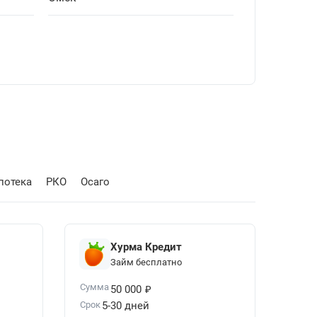
потека
РКО
Осаго
Хурма Кредит
Займ бесплатно
₽
Сумма
50 000
Срок
5-30 дней