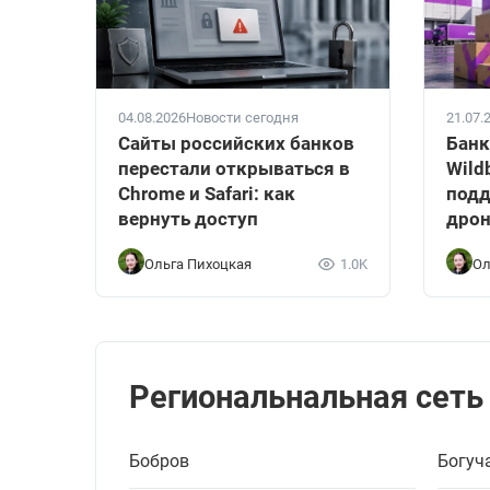
04.08.2026
Новости сегодня
21.07.
Сайты российских банков
Банк
перестали открываться в
Wild
Chrome и Safari: как
подд
вернуть доступ
дрон
Ольга Пихоцкая
1.0K
Ол
Региональнальная сеть
Бобров
Богуч