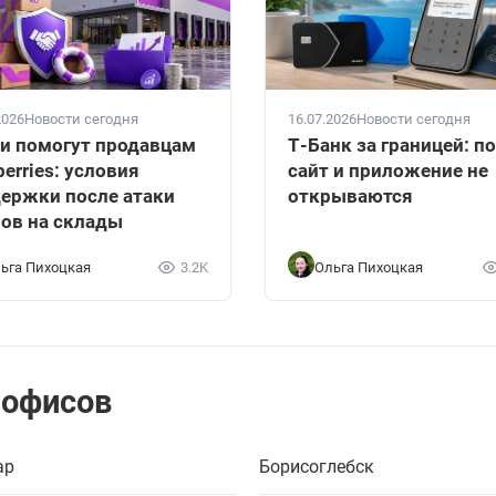
2026
Новости сегодня
16.07.2026
Новости сегодня
и помогут продавцам
Т-Банк за границей: п
berries: условия
сайт и приложение не
ержки после атаки
открываются
ов на склады
ьга Пихоцкая
3.2K
Ольга Пихоцкая
 офисов
ар
Борисоглебск