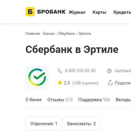
Журнал
Карты
Кредит
Главная
Банки
Сбербанк
Эртиль
Сбербанк в Эртиле
8 800 555 55 50
sberbank
2.5
(188 оценок)
Подели
О банке
Отзывы
310
Поддержка
926
Вклад
Отделения:
1
Банкоматы:
2