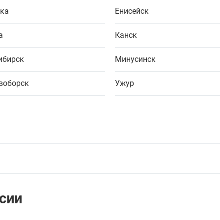
ка
Енисейск
а
Канск
ибирск
Минусинск
воборск
Ужур
сии