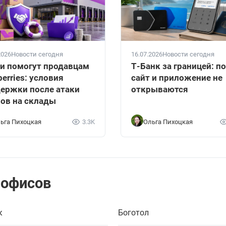
2026
Новости сегодня
16.07.2026
Новости сегодня
и помогут продавцам
Т-Банк за границей: п
berries: условия
сайт и приложение не
ержки после атаки
открываются
ов на склады
ьга Пихоцкая
3.3K
Ольга Пихоцкая
 офисов
к
Боготол