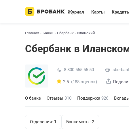
Журнал
Карты
Кредит
Главная
Банки
Сбербанк
Иланский
Сбербанк в Иланско
8 800 555 55 50
sberbank
2.5
(188 оценок)
Подели
О банке
Отзывы
310
Поддержка
926
Вклад
Отделения:
1
Банкоматы:
2