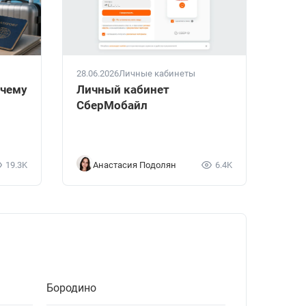
28.06.2026
Личные кабинеты
очему
Личный кабинет
СберМобайл
19.3K
Анастасия Подолян
6.4K
Бородино