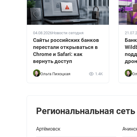
04.08.2026
Новости сегодня
21.07.
Сайты российских банков
Банк
перестали открываться в
Wild
Chrome и Safari: как
подд
вернуть доступ
дрон
Ольга Пихоцкая
1.4K
Ол
Региональнальная сеть
Артёмовск
Ачинс