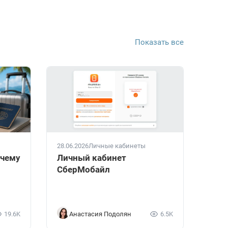
Показать все
28.06.2026
Личные кабинеты
очему
Личный кабинет
СберМобайл
19.6K
Анастасия Подолян
6.5K