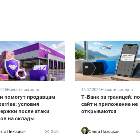
2026
Новости сегодня
16.07.2026
Новости сегодня
и помогут продавцам
Т-Банк за границей: п
berries: условия
сайт и приложение не
ержки после атаки
открываются
ов на склады
ьга Пихоцкая
3.5K
Ольга Пихоцкая