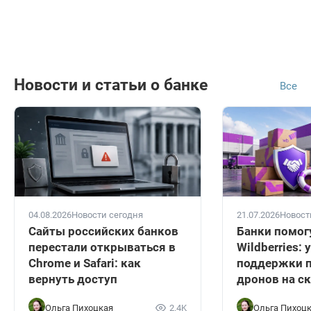
Новости и статьи о банке
Все
04.08.2026
Новости сегодня
21.07.2026
Новост
Сайты российских банков
Банки помог
перестали открываться в
Wildberries:
Chrome и Safari: как
поддержки п
вернуть доступ
дронов на с
Ольга Пихоцкая
2.4K
Ольга Пихоц